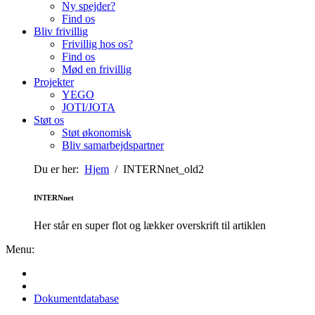
Ny spejder?
Find os
Bliv frivillig
Frivillig hos os?
Find os
Mød en frivillig
Projekter
YEGO
JOTI/JOTA
Støt os
Støt økonomisk
Bliv samarbejdspartner
Du er her:
Hjem
/ INTERNnet_old2
INTERNnet
Her står en super flot og lækker overskrift til artiklen
Menu:
Dokumentdatabase