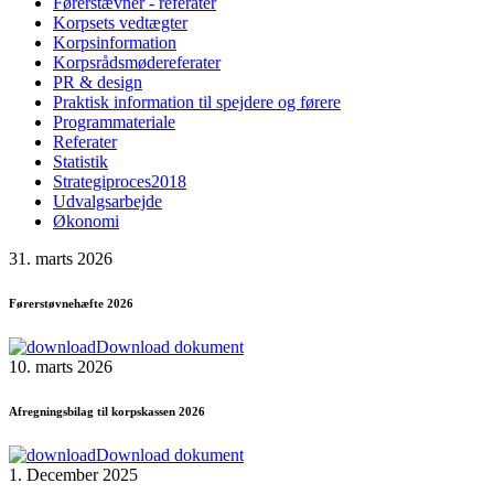
Førerstævner - referater
Korpsets vedtægter
Korpsinformation
Korpsrådsmødereferater
PR & design
Praktisk information til spejdere og førere
Programmateriale
Referater
Statistik
Strategiproces2018
Udvalgsarbejde
Økonomi
31. marts 2026
Førerstøvnehæfte 2026
Download dokument
10. marts 2026
Afregningsbilag til korpskassen 2026
Download dokument
1. December 2025