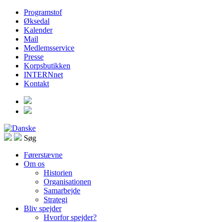
Programstof
Øksedal
Kalender
Mail
Medlemsservice
Presse
Korpsbutikken
INTERNnet
Kontakt
Søg
Førerstævne
Om os
Historien
Organisationen
Samarbejde
Strategi
Bliv spejder
Hvorfor spejder?