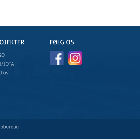
OJEKTER
FØLG OS
GO
I/JOTA
d os
ebbureau