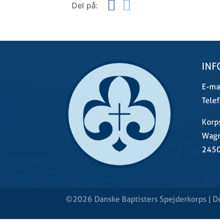
Del på:
INF
E-mai
Telef
Korp
Wagn
2450
©2026 Danske Baptisters Spejderkorps | De