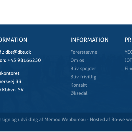
ORMATION
INFORMATION
PR
l:
dbs@dbs.dk
Førerstævne
YE
on:
+45 98166250
Om os
JOT
Bliv spejder
Fin
skontoret
Bliv frivillig
ersvej 33
Kontakt
 Kbhvn. SV
Øksedal
sign og udvikling af
Memoo Webbureau
- Hosted af Bo-we w