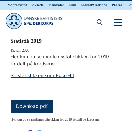
Programstof
Øksedal
Kalender
Mail
Medlemsservice
Presse
Ko
INTERNnet
Kontakt
Du er her:
Hjem
/ Statistik 2019
Statistik 2019
19. juni 2020
Her kan du se medlemsstatistikken for 2019
fordelt på kredsene.
Se statistikken som Excel-fil
Download pdf
Her kan du se medlemsstatistikken for 2019 fordelt på kredsene.