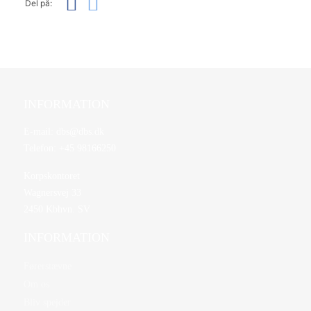
Del på:
INFORMATION
E-mail:
dbs@dbs.dk
Telefon:
+45 98166250
Korpskontoret
Wagnersvej 33
2450 Kbhvn. SV
INFORMATION
Førerstævne
Om os
Bliv spejder