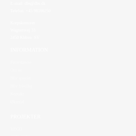
E-mail:
dbs@dbs.dk
Telefon:
+45 98166250
Korpskontoret
Wagnersvej 33
2450 Kbhvn. SV
INFORMATION
Førerstævne
Om os
Bliv spejder
Bliv frivillig
Kontakt
Øksedal
PROJEKTER
YEGO