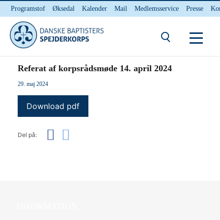
Programstof
Øksedal
Kalender
Mail
Medlemsservice
Presse
Ko
INTERNnet
Kontakt
Du er her:
Hjem
/ Referat af korpsrådsmøde 14. april 2024
Referat af korpsrådsmøde 14. april 2024
29. maj 2024
Download pdf
Del på:
INFORMATION