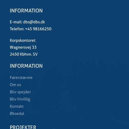
INFORMATION
E-mail:
dbs@dbs.dk
Telefon:
+45 98166250
Korpskontoret
Wagnersvej 33
2450 Kbhvn. SV
INFORMATION
Førerstævne
Om os
Bliv spejder
Bliv frivillig
Kontakt
Øksedal
PROJEKTER