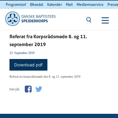
Programstof
Øksedal
Kalender
Mail
Medlemsservice
Press
INTERNnet
Kontakt
Du er her:
Hjem
/ Referat fra Korpsrådsmøde 8. og 11. september 2019
Referat fra Korpsrådsmøde 8. og 11.
september 2019
23. September 2019
Download pdf
Referat fra korpsrådsmøde den 8. og 11. september 2019
Del på: