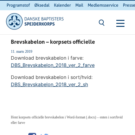
Programstof
Øksedal
Kalender
Mail
Medlemsservice
Press
INTERNnet
Kontakt
Du er her:
Hjem
/ Brevskabelon – korpsets officielle
Brevskabelon – korpsets officielle
11. marts 2019
Download brevskabelon i farve:
DBS_Brevskabelon_2018_ver_2_farve
Download brevskabelon i sort/hvid:
DBS_Brevskabelon_2018_ver_2_sh
Hent korpsets officielle brevskabelon i Word-format (.docx) – enten i sort/hvid
eller farve