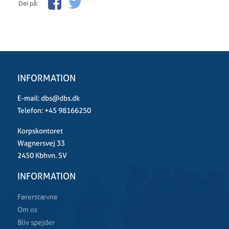
Del på:
INFORMATION
E-mail:
dbs@dbs.dk
Telefon:
+45 98166250
Korpskontoret
Wagnersvej 33
2450 Kbhvn. SV
INFORMATION
Førerstævne
Om os
Bliv spejder