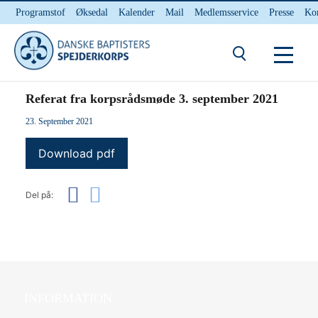
Programstof
Øksedal
Kalender
Mail
Medlemsservice
Presse
Ko
INTERNnet
Kontakt
Du er her:
Hjem
/ Referat fra korpsrådsmøde 3. september 2021
Referat fra korpsrådsmøde 3. september 2021
23. September 2021
Download pdf
Del på:
INFORMATION