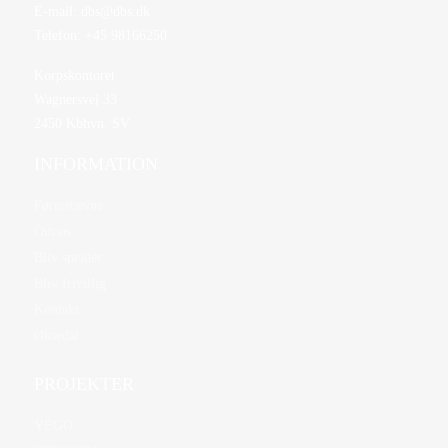
E-mail:
dbs@dbs.dk
Telefon:
+45 98166250
Korpskontoret
Wagnersvej 33
2450 Kbhvn. SV
INFORMATION
Førerstævne
Om os
Bliv spejder
Bliv frivillig
Kontakt
Øksedal
PROJEKTER
YEGO