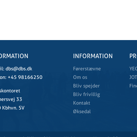
ORMATION
INFORMATION
PR
l:
dbs@dbs.dk
Førerstævne
YE
on:
+45 98166250
Om os
JOT
Bliv spejder
Fin
skontoret
Bliv frivillig
ersvej 33
Kontakt
 Kbhvn. SV
Øksedal