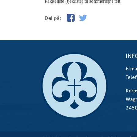
Pakkeliste (tjekliste) til sommerlejr i telt
Del på:
INF
E-mai
Telef
Korp
Wagn
2450