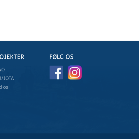
OJEKTER
FØLG OS
GO
I/JOTA
d os