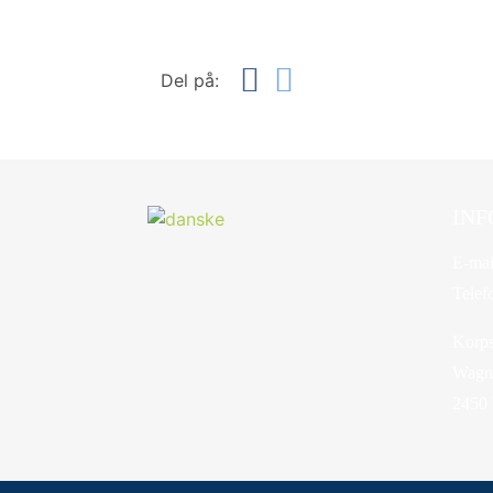
Del på:
INF
E-mai
Telef
Korps
Wagne
2450