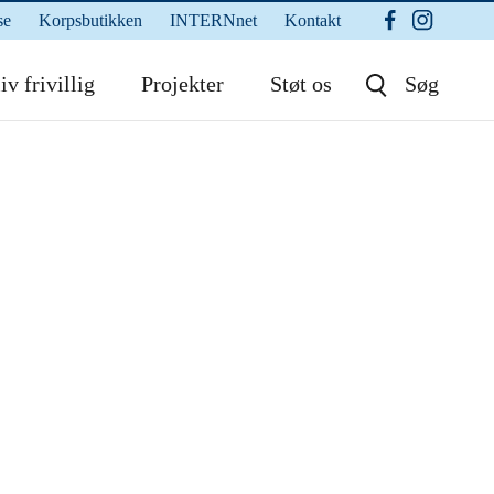
se
Korpsbutikken
INTERNnet
Kontakt
iv frivillig
Projekter
Støt os
Søg