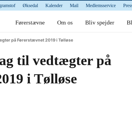
gramstof
Øksedal
Kalender
Mail
Medlemsservice
Pres
Førerstævne
Om os
Bliv spejder
Bl
gter på Førerstævnet 2019 i Tølløse
g til vedtægter på
019 i Tølløse