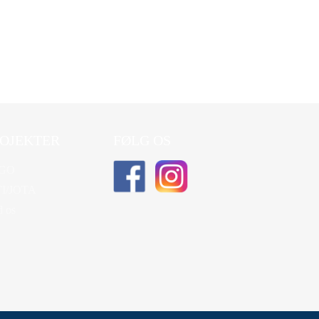
OJEKTER
FØLG OS
GO
TI/JOTA
d os