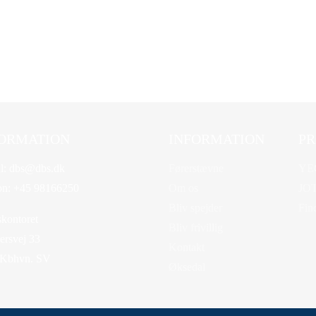
ORMATION
INFORMATION
PR
l:
dbs@dbs.dk
Førerstævne
YE
on:
+45 98166250
Om os
JO
Bliv spejder
Fin
kontoret
Bliv frivillig
rsvej 33
Kontakt
 Kbhvn. SV
Øksedal