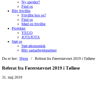
Ny spejder?
Find os
Bliv frivillig
Frivillig hos os?
Find os
Mød en frivillig
Projekter
YEGO
JOTI/JOTA
Støt os
Støt økonomisk
Bliv samarbejdspartner
Du er her:
Hjem
/ Referat fra Førerstævnet 2019 i Tølløse
Referat fra Førerstævnet 2019 i Tølløse
31. maj 2019