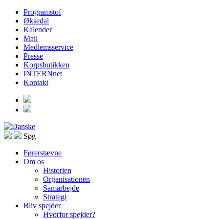
Programstof
Øksedal
Kalender
Mail
Medlemsservice
Presse
Korpsbutikken
INTERNnet
Kontakt
Søg
Førerstævne
Om os
Historien
Organisationen
Samarbejde
Strategi
Bliv spejder
Hvorfor spejder?