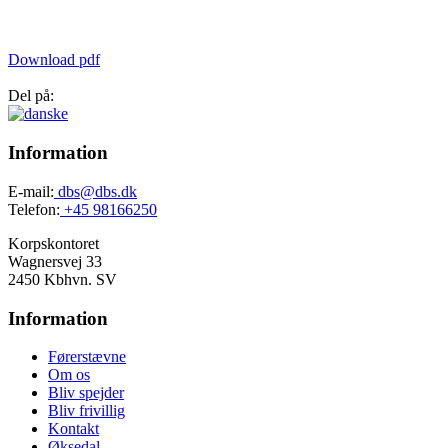
Download pdf
Del på:
Information
E-mail:
dbs@dbs.dk
Telefon:
+45 98166250
Korpskontoret
Wagnersvej 33
2450 Kbhvn. SV
Information
Førerstævne
Om os
Bliv spejder
Bliv frivillig
Kontakt
Øksedal