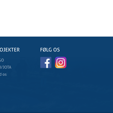
OJEKTER
FØLG OS
GO
I/JOTA
d os