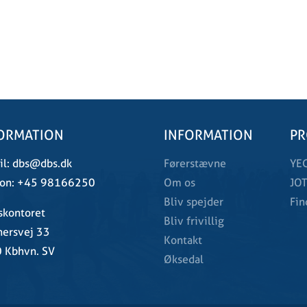
ORMATION
INFORMATION
PR
l:
dbs@dbs.dk
Førerstævne
YE
on:
+45 98166250
Om os
JOT
Bliv spejder
Fin
skontoret
Bliv frivillig
ersvej 33
Kontakt
 Kbhvn. SV
Øksedal