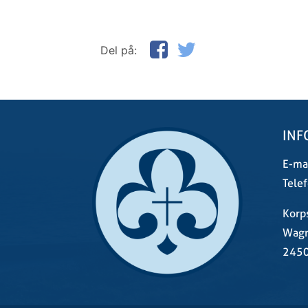
Del på:
INF
E-mai
Telef
Korp
Wagn
2450