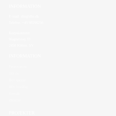
INFORMATION
E-mail:
dbs@dbs.dk
Telefon:
+45 98166250
Korpskontoret
Wagnersvej 33
2450 Kbhvn. SV
INFORMATION
Førerstævne
Om os
Bliv spejder
Bliv frivillig
Kontakt
Øksedal
PROJEKTER