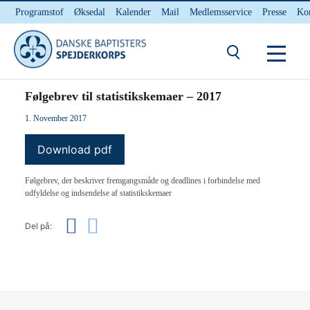
Programstof
Øksedal
Kalender
Mail
Medlemsservice
Presse
Ko
INTERNnet
Kontakt
Du er her:
Hjem
/ Følgebrev til statistikskemaer – 2017
Følgebrev til statistikskemaer – 2017
1. November 2017
Download pdf
Følgebrev, der beskriver fremgangsmåde og deadlines i forbindelse med
udfyldelse og indsendelse af statistikskemaer
Del på: