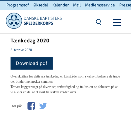
Programstof
Øksedal
Kalender
Mail
Medlemsservice
Press
INTERNnet
Kontakt
Du er her:
Hjem
/ Tænkedag 2020
Tænkedag 2020
3. februar 2020
Download pdf
Overskriften for dette års tænkedag er Livstråde, som skal symbolisere de tråde
der binder mennesker sammen.
Temaet lægger vægt på diversitet, retfærdighed og inklusion og fokusere på at
vi alle er en del af et stort fælleskab verden over.
Del på: