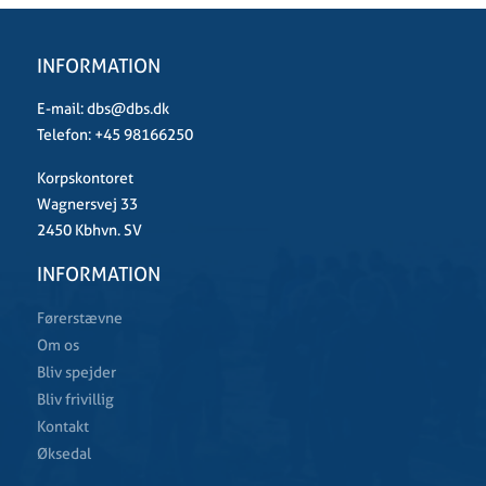
INFORMATION
E-mail:
dbs@dbs.dk
Telefon:
+45 98166250
Korpskontoret
Wagnersvej 33
2450 Kbhvn. SV
INFORMATION
Førerstævne
Om os
Bliv spejder
Bliv frivillig
Kontakt
Øksedal