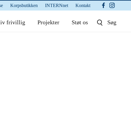
se
Korpsbutikken
INTERNnet
Kontakt
iv frivillig
Projekter
Støt os
Søg