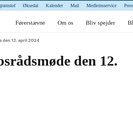
gramstof
Øksedal
Kalender
Mail
Medlemsservice
Pres
Førerstævne
Om os
Bliv spejder
Bl
 den 12. april 2024
rpsrådsmøde den 12.