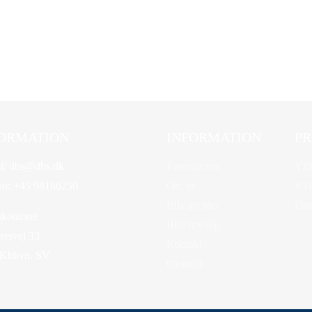
ORMATION
INFORMATION
PR
l:
dbs@dbs.dk
Førerstævne
YE
on:
+45 98166250
Om os
JO
Bliv spejder
Fin
kontoret
Bliv frivillig
rsvej 33
Kontakt
 Kbhvn. SV
Øksedal