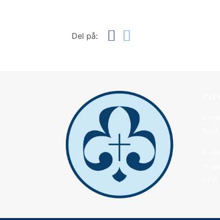
Del på:
INF
E-mai
Telef
Korps
Wagne
2450