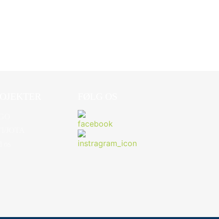
OJEKTER
FØLG OS
GO
TI/JOTA
d os