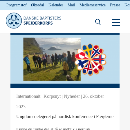
Programstof
Øksedal
Kalender
Mail
Medlemsservice
Presse
Ko
INTERNnet
Kontakt
Internationalt
|
Korpsnyt
|
Nyheder
| 26. oktober
2023
Ungdomsdelegeret på nordisk konference i Færøerne
Kunne du tænke dig at få et indblik i nordisk