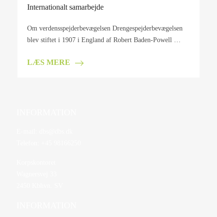
Internationalt samarbejde
Om verdensspejderbevægelsen Drengespejderbevægelsen
blev stiftet i 1907 i England af Robert Baden-Powell …
LÆS MERE
INFORMATION
E-mail:
dbs@dbs.dk
Telefon:
+45 98166250
Korpskontoret
Wagnersvej 33
2450 Kbhvn. SV
INFORMATION