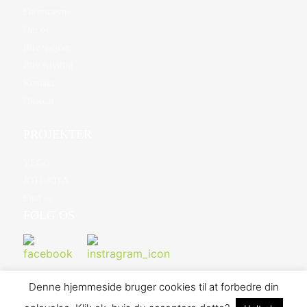
Førerstævne
Om os
Bliv spejder
Bliv frivillig
Kontakt
Øksedal
PROJEKTER
YEGO
JOTI/JOTA
Find os
FØLG OS
Denne hjemmeside bruger cookies til at forbedre din