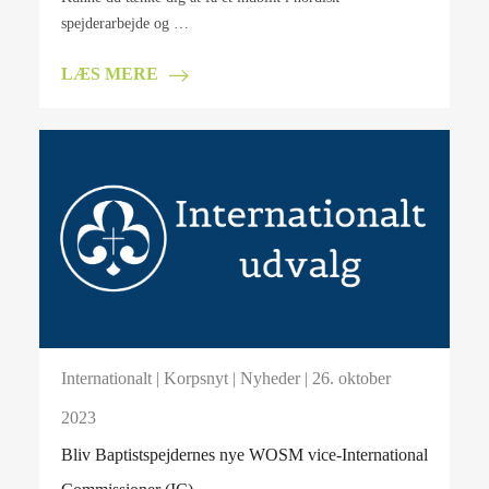
spejderarbejde og …
LÆS MERE
Internationalt
|
Korpsnyt
|
Nyheder
| 26. oktober
2023
Bliv Baptistspejdernes nye WOSM vice-International