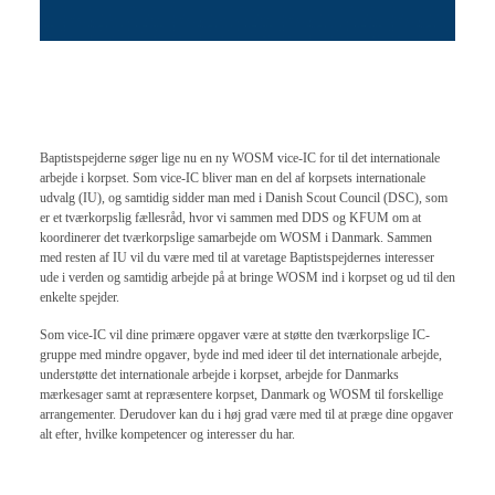
Baptistspejderne søger lige nu en ny WOSM vice-IC for til det internationale
arbejde i korpset. Som vice-IC bliver man en del af korpsets internationale
udvalg (IU), og samtidig sidder man med i Danish Scout Council (DSC), som
er et tværkorpslig fællesråd, hvor vi sammen med DDS og KFUM om at
koordinerer det tværkorpslige samarbejde om WOSM i Danmark. Sammen
med resten af IU vil du være med til at varetage Baptistspejdernes interesser
ude i verden og samtidig arbejde på at bringe WOSM ind i korpset og ud til den
enkelte spejder.
Som vice-IC vil dine primære opgaver være at støtte den tværkorpslige IC-
gruppe med mindre opgaver, byde ind med ideer til det internationale arbejde,
understøtte det internationale arbejde i korpset, arbejde for Danmarks
mærkesager samt at repræsentere korpset, Danmark og WOSM til forskellige
arrangementer. Derudover kan du i høj grad være med til at præge dine opgaver
alt efter, hvilke kompetencer og interesser du har.