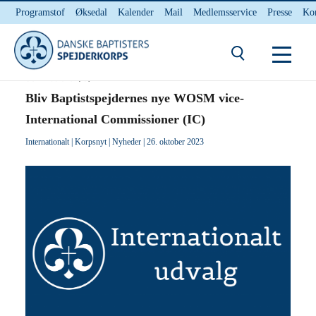
Programstof
Øksedal
Kalender
Mail
Medlemsservice
Presse
Ko
INTERNnet
Kontakt
Du er her:
Hjem
/ Bliv Baptistspejdernes nye WOSM vice-International
Commissioner (IC)
Bliv Baptistspejdernes nye WOSM vice-
International Commissioner (IC)
Internationalt
|
Korpsnyt
|
Nyheder
| 26. oktober 2023