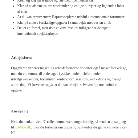
Åben og klar på at møde og tale med nye mennesker
Klar på at afsætte ca. tre weekender og en uge til rejser og lignende i løbet
af et år
At du kan repræsentere Baptistspejderne udadtil i internationale forummer
Klar på at løse forskellige opgaver i samarbejde med resten af IU
Det er en fordel, men ikke et krav, hvis du tidligere har deltaget i
internationalt spejderarbejde
Arbejdsform
Opgaverne varierer meget, og arbejdsformerne er derfor også meget forskellige,
men du vil komme til at deltage i fysiske møder, telefonmøder,
udvalgsweekender, forummer, konferencer, sessions, workshops og mange
andre ting. Vi forventer også, at du kan arbejde selvstændigt med mindre
opgaver.
Ansøgning
Hvis du tænker, vice-IC rollen kunne være noget for dig, så send en ansøgning
til
iu@dbs.dk
, hvor du fortæller om dig selv, og hvorfor du gerne vil være vice-
IC.