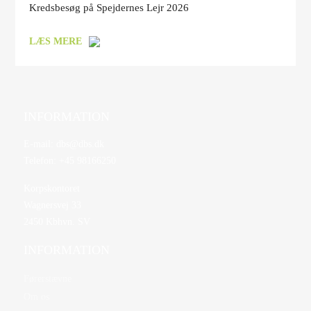
Kredsbesøg på Spejdernes Lejr 2026
LÆS MERE
INFORMATION
E-mail:
dbs@dbs.dk
Telefon:
+45 98166250
Korpskontoret
Wagnersvej 33
2450 Kbhvn. SV
INFORMATION
Førerstævne
Om os