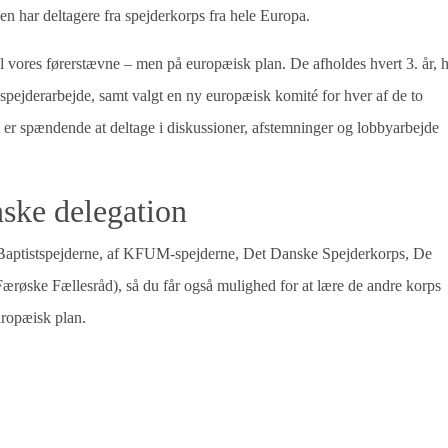
 har deltagere fra spejderkorps fra hele Europa.
 vores førerstævne – men på europæisk plan. De afholdes hvert 3. år, 
e spejderarbejde, samt valgt en ny europæisk komité for hver af de to
t er spændende at deltage i diskussioner, afstemninger og lobbyarbejde
nske delegation
a Baptistspejderne, af KFUM-spejderne, Det Danske Spejderkorps, De
røske Fællesråd), så du får også mulighed for at lære de andre korps
uropæisk plan.