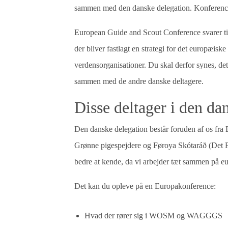
sammen med den danske delegation. Konferencen
European Guide and Scout Conference svarer til
der bliver fastlagt en strategi for det europæisk
verdensorganisationer. Du skal derfor synes, de
sammen med de andre danske deltagere.
Disse deltager i den da
Den danske delegation består foruden af os fr
Grønne pigespejdere og Føroya Skótaráð (Det Fæ
bedre at kende, da vi arbejder tæt sammen på e
Det kan du opleve på en Europakonference:
Hvad der rører sig i WOSM og WAGGGS