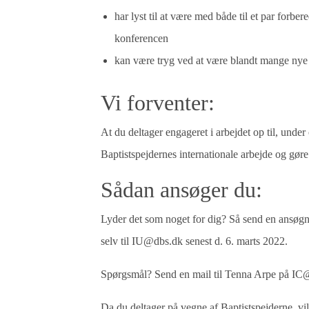
har lyst til at være med både til et par forb
konferencen
kan være tryg ved at være blandt mange nye
Vi forventer:
At du deltager engageret i arbejdet op til, under 
Baptistspejdernes internationale arbejde og gøre e
Sådan ansøger du:
Lyder det som noget for dig? Så send en ansøgni
selv til IU@dbs.dk senest d. 6. marts 2022.
Spørgsmål? Send en mail til Tenna Arpe på
IC@
Da du deltager på vegne af Baptistspejderne, vi