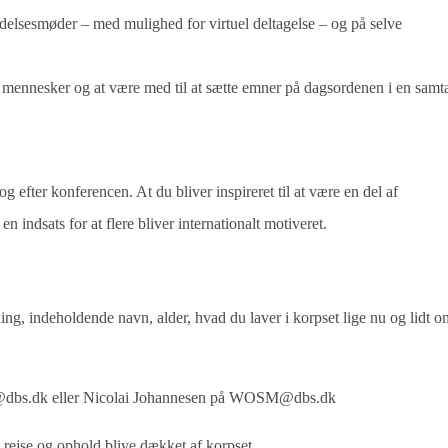
eredelsesmøder – med mulighed for virtuel deltagelse – og på selve
 mennesker og at være med til at sætte emner på dagsordenen i en samt
og efter konferencen. At du bliver inspireret til at være en del af
n indsats for at flere bliver internationalt motiveret.
ng, indeholdende navn, alder, hvad du laver i korpset lige nu og lidt o
dbs.dk
eller Nicolai Johannesen på
WOSM@dbs.dk
l rejse og ophold blive dækket af korpset