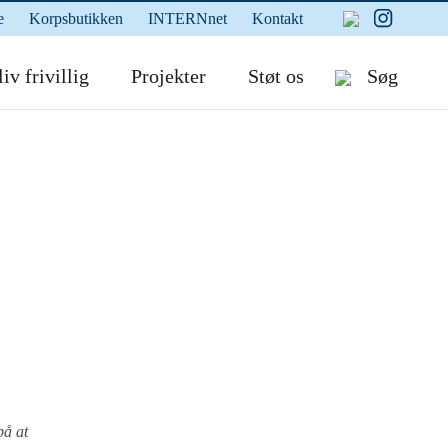
e
Korpsbutikken
INTERNnet
Kontakt
iv frivillig
Projekter
Støt os
Søg
på at