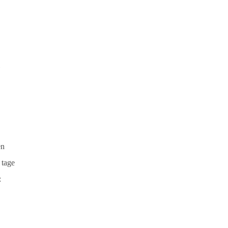
i
en
 tage
: