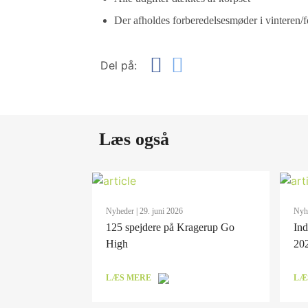
Der afholdes forberedelsesmøder i vinteren/
Del på:
Læs også
Nyheder
| 29. juni 2026
Nyh
125 spejdere på Kragerup Go
Ind
High
20
LÆS MERE
LÆ