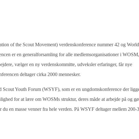
tion of the Scout Movement) verdenskonference nummer 42 og Worl
cen er en generalforsamling for alle medlemsorganisationer i WOSM
spejdere, vælger en ny verdenskommitte, udveksler erfaringer, får nye
ferencen deltager cirka 2000 mennesker.
ld Scout Youth Forum (WSYF), som er en ungdomskonference der ligg
ulighed for at lære om WOSMs struktur, deres måde at arbejde på og gø
år du en masse venner fra hele verden. På WSYF deltager mellem 200-