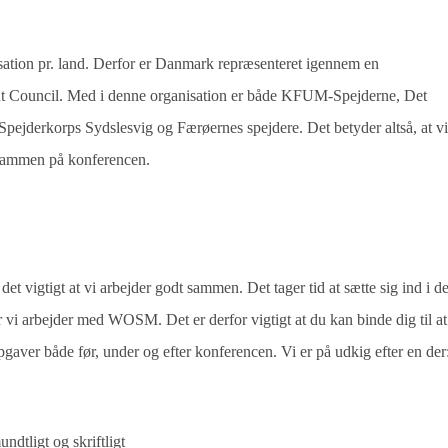
ion pr. land. Derfor er Danmark repræsenteret igennem en
ut Council. Med i denne organisation er både KFUM-Spejderne, Det
pejderkorps Sydslesvig og Færøernes spejdere. Det betyder altså, at v
 sammen på konferencen.
det vigtigt at vi arbejder godt sammen. Det tager tid at sætte sig ind i d
 vi arbejder med WOSM. Det er derfor vigtigt at du kan binde dig til at
opgaver både før, under og efter konferencen. Vi er på udkig efter en der
dtligt og skriftligt