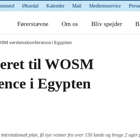
ramstof
Øksedal
Kalender
Mail
Medlemsservice
Press
Førerstævne
Om os
Bliv spejder
Bl
SM verdenskonference i Egypten
eret til WOSM
ence i Egypten
et internationalt plan, få nye venner fra over 150 lande og bruge 2 uger 