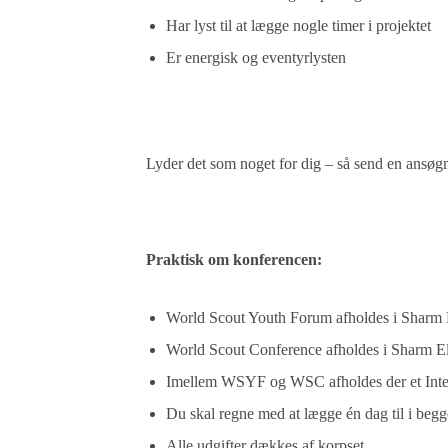
Har lyst til at lægge nogle timer i projektet
Er energisk og eventyrlysten
Lyder det som noget for dig – så send en ansøgn
Praktisk om konferencen:
World Scout Youth Forum afholdes i Sharm E
World Scout Conference afholdes i Sharm El
Imellem WSYF og WSC afholdes der et Inter
Du skal regne med at lægge én dag til i begge
Alle udgifter dækkes af korpset