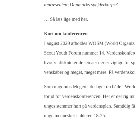
repræsentere Danmarks spejderkorps?
… Så læs lige med her.
Kort om konferencen
I august 2020 afholdes WOSM (World Organiza
Scout Youth Forum nummer 14. Verdenskonferen
hvor vi diskuterer de temaer der er vigtige for 
venskaber og meget, meget mere. På verdenskon
Som ungdomsdelegeret deltager du både i Wor
forud for verdenskonferencen. Her er der rig m
unges stemmer hørt på verdensplan. Samtidig f
unge mennesker i alderen 18-25.