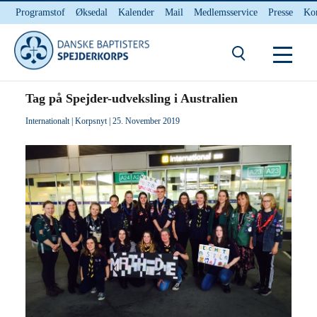
Programstof
Øksedal
Kalender
Mail
Medlemsservice
Presse
Ko
INTERNnet
Kontakt
Du er her:
Hjem
/ Tag på Spejder-udveksling i Australien
Tag på Spejder-udveksling i Australien
Internationalt
|
Korpsnyt
| 25. November 2019