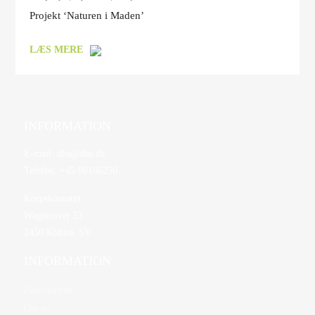
Projekt ‘Naturen i Maden’
LÆS MERE
INFORMATION
E-mail:
dbs@dbs.dk
Telefon:
+45 98166250
Korpskontoret
Wagnersvej 33
2450 Kbhvn. SV
INFORMATION
Førerstævne
Om os