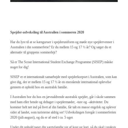
Spejder-udveksling til Australien i sommeren 2020
Har du lyst til at se kænguruer i spejderuniform og møde nye spejdervenner i
Australien i din sommerferie? Er du mellem 15 og 17 ½ år? Og søger du et
alternativ til gruppens sommerlejr?
Så er The Scout International Student Exchange Programme (SISEP) måske
noget for dig!
SISEP er et internationalt samarbejde med spejderkorpset i Australien, som kan
give dig, der er mellem 15 og 17 ½ år en enestående international oplevelse
gennem et ophold hos en australsk familie.
I Australien bor du hos en jævnaldrende australsk spejder, går i skole sammen
med ham eller hende og deltager i spejdermøder, -ture og –aktiviteter. Du
kommer helt tæt ind på livet af din familie, får talt en masse engelsk og oplever
sider af landet, som turisterne aldrig ser! Udvekslingen foregår i sommerferien
2020 (juli-august), og du er af sted i ca. 5 uger.
Under dit ophold tager din værtsfamilie sig af kost og logi, så du skal i praksis