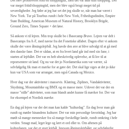
Det blev promoveret som en shoppingtur, men det var ikke kun shopping. Der
var meget fritid/shoppingtid, men der blev også brugt meget tid på
seværdigheder. Jeg føler at jeg har set det jeg skulle se, når man har været i
New York. Tur på Tourbus rundt i hele New York, Frihedsgudinden, Empire
State Building, American Museum of Natural History, Brooklyn Brigde,
Ground Zero, Times Square + det løse.
Så ankom vi til lejren. Min trop skulle bo i Basecamp
Bravo
. Lejren var delt i
Basecamps fra A-F, med navne fra det Fonetiske alfabet. Dagen efter vi ankom
skulle der være åbningslejrbål. Jeg havde den ære at blive udvalgt til at gå med
den danske fane. Det er sådan, at en fra hvert land går ind med sin fane, i
starten af lejrbålet. Det var en helt ubeskrivelig oplevelse, at få lov til at
repræsentere sit land. Og nu var det jo Nordamerika som var værter, så
selvfølgelig fik man et mærke for at gøre det. Det skal lige siges at det jo ikke
kun var USA som var arrangør, men også Canada og Mexico.
Hver dag var der aktiviteter i massevis. Klatring, Ziplines, Vandaktiviteter,
Skydning, Mountainbike og BMX og en masse mere. Udover det var der en
masse ”stille” aktiviteter, som man blandt andet kunne få mærker for. Der var
for eksempel et Nordisk mærke.
En dag på lejren var der det man kan kalde “kulturdag”. En dag hvor man går
rundt og møder hinandens kulturer. Det var min personlige favoritdag. Jeg har
mødt så mange mennesker fra så mange forskellige lande, rundt omkring i hele
verden. Smagt mad, leget lege og lært et ord eller to. Om aftenen på
kulturdagen, var der et stort lejrbål, ligesom åbningslejrbålet, og selvfølgelig