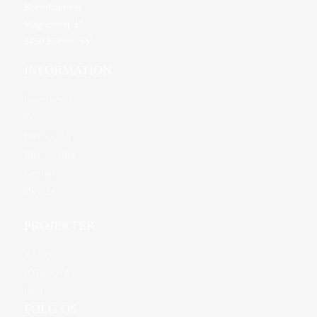
Korpskontoret
Wagnersvej 33
2450 Kbhvn. SV
INFORMATION
Førerstævne
Om os
Bliv spejder
Bliv frivillig
Kontakt
Øksedal
PROJEKTER
YEGO
JOTI/JOTA
Find os
FØLG OS