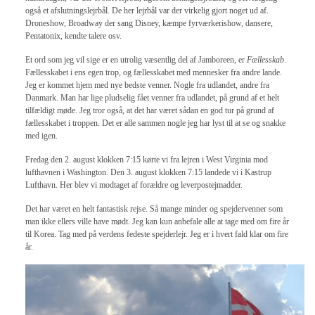
også et afslutningslejrbål. De her lejrbål var der virkelig gjort noget ud af.
Droneshow, Broadway der sang Disney, kæmpe fyrværkerishow, dansere,
Pentatonix, kendte talere osv.
Et ord som jeg vil sige er en utrolig væsentlig del af Jamboreen, er
Fællesskab
.
Fællesskabet i ens egen trop, og fællesskabet med mennesker fra andre lande.
Jeg er kommet hjem med nye bedste venner. Nogle fra udlandet, andre fra
Danmark. Man har lige pludselig fået venner fra udlandet, på grund af et helt
tilfældigt møde. Jeg tror også, at det har været sådan en god tur på grund af
fællesskabet i troppen. Det er alle sammen nogle jeg har lyst til at se og snakke
med igen.
Fredag den 2. august klokken 7:15 kørte vi fra lejren i West Virginia mod
lufthavnen i Washington. Den 3. august klokken 7:15 landede vi i Kastrup
Lufthavn. Her blev vi modtaget af forældre og leverpostejmadder.
Det har været en helt fantastisk rejse. Så mange minder og spejdervenner som
man ikke ellers ville have mødt. Jeg kan kun anbefale alle at tage med om fire år
til Korea. Tag med på verdens fedeste spejderlejr. Jeg er i hvert fald klar om fire
år.