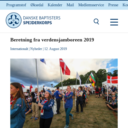
Programstof
Øksedal
Kalender
Mail
Medlemsservice
Presse
Ko
INTERNnet
Kontakt
Du er her:
Hjem
/ Beretning fra verdensjamboreen 2019
Beretning fra verdensjamboreen 2019
Internationalt
|
Nyheder
| 12. August 2019