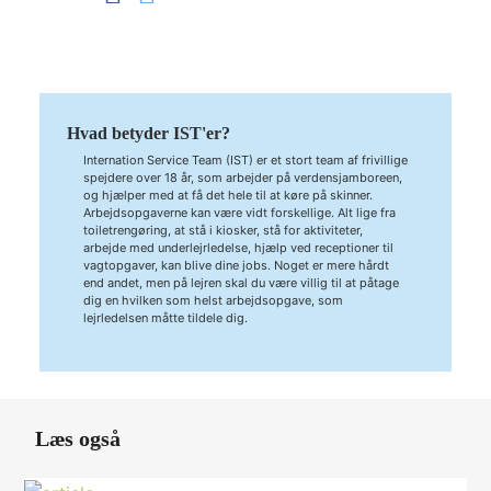
Hvad betyder IST'er?
Internation Service Team (IST) er et stort team af frivillige
spejdere over 18 år, som arbejder på verdensjamboreen,
og hjælper med at få det hele til at køre på skinner.
Arbejdsopgaverne kan være vidt forskellige. Alt lige fra
toiletrengøring, at stå i kiosker, stå for aktiviteter,
arbejde med underlejrledelse, hjælp ved receptioner til
vagtopgaver, kan blive dine jobs. Noget er mere hårdt
end andet, men på lejren skal du være villig til at påtage
dig en hvilken som helst arbejdsopgave, som
lejrledelsen måtte tildele dig.
Læs også