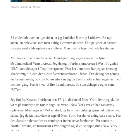
Photo: Kevin A. Shaw
Så er det lidt over en uge siden, at jeg landede i Kastrup Lufthavn. En uge
siden, en oplevelse som man aldrig glemmer sluttede. En uge siden at næsten
tre uger med vilde oplevelser sluttede. Men hvis vi tager det hele fra starten.
Mit navn er Karoline Johansen Bundgaard, og jeg er spejder og fører i
Østhimmerland Vaarst Kreds. Jeg deltog i Verdensjamboreen i West Virginia i
USA, som deltager i Trop Leverpostej. Den her Jamboree har jeg set frem og
glædet mig til siden den sidste Verdensjamboree i Japan. Der deltog der nemlig
en fra min kreds, og som bonusinfo kan jeg da lige fortælle at han også var med
den her gang. Faktisk var vi fire fra min kreds. To som deltagere og to som
IST’ere.
Jeg fløj fra Kastrup Lufthavn den 17. juli direkte til New York, hvor jeg skulle
være på rundrejse de første dage. At være i New York var en helt fantastisk
oplevelse. Man siger at USA er stort, og hvis man virkelig gerne vil opleve det,
så kan jeg da kun anbefale at tage til New York, for der er alting bare større. Fra
den danske side var der tre rundrejser inden selve Jamboreen. En naturtur i
North Carolina, en historietur i Washington og så en shoppingtur i New York.