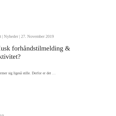
t
|
Nyheder
| 27. November 2019
Husk forhåndstilmelding &
ktivitet?
mer sig ligeså stille. Derfor er det …
019