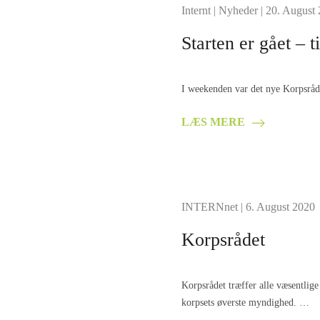
Internt
|
Nyheder
| 20. August
Starten er gået – t
I weekenden var det nye Korpsråd 
LÆS MERE
INTERNnet
| 6. August 2020
Korpsrådet
Korpsrådet træffer alle væsentlig
korpsets øverste myndighed. …