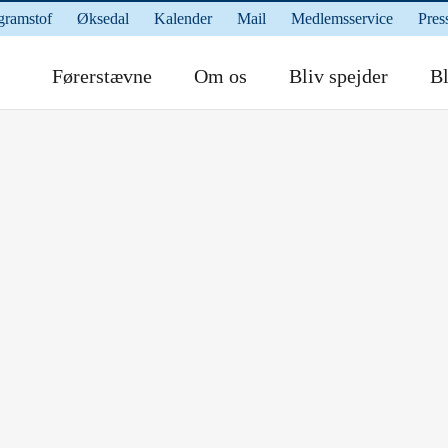
gramstof
Øksedal
Kalender
Mail
Medlemsservice
Pres
Førerstævne
Om os
Bliv spejder
Bl