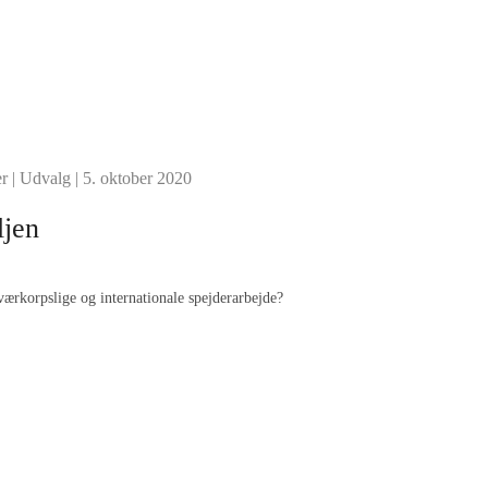
r
|
Udvalg
| 5. oktober 2020
ljen
værkorpslige og internationale spejderarbejde?