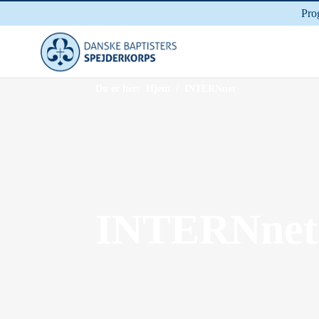
Pro
Du er her:
Hjem
/ INTERNnet
INTERNnet