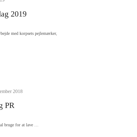
dag 2019
arbejde med korpsets pejlemærker,
vember 2018
g PR
kal bruge for at lave …