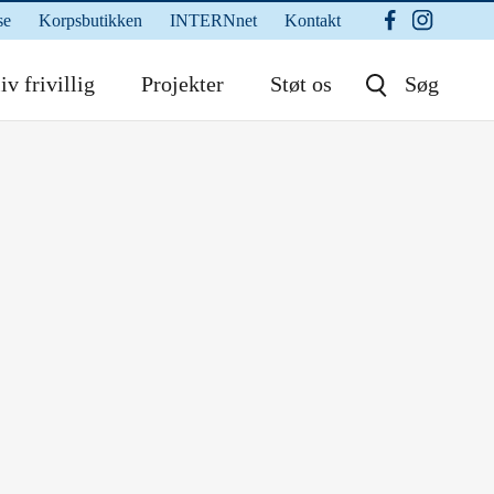
se
Korpsbutikken
INTERNnet
Kontakt
iv frivillig
Projekter
Støt os
Søg