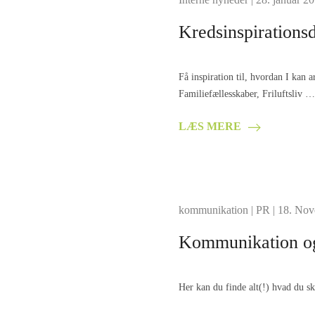
Kredsinspirations
Få inspiration til, hvordan I kan 
Familiefællesskaber, Friluftsliv …
LÆS MERE
kommunikation
|
PR
| 18. No
Kommunikation o
Her kan du finde alt(!) hvad du s