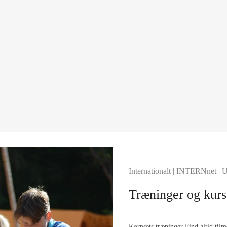
Internationalt
|
INTERNnet
|
U
Træninger og kurs
Korpsets træninger Find altid tilme