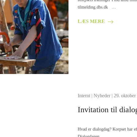
tilmelding.dbs.dk …
LÆS MERE
Internt
|
Nyheder
| 29. oktober
Invitation til dia
Hvad er dialogdag? Korpset har ef
Dialogdagen …