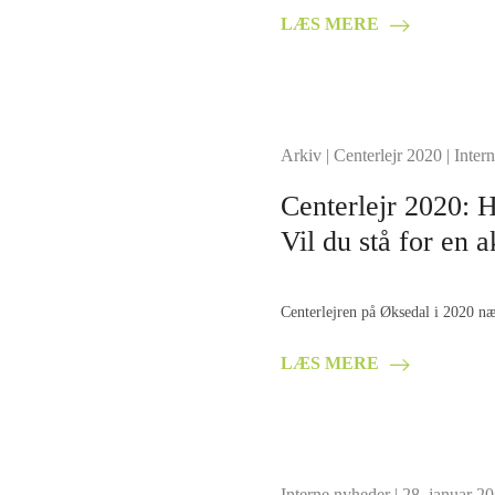
LÆS MERE
Arkiv
|
Centerlejr 2020
|
Intern
Centerlejr 2020: 
Vil du stå for en a
Centerlejren på Øksedal i 2020 nær
LÆS MERE
Interne nyheder
| 28. januar 2