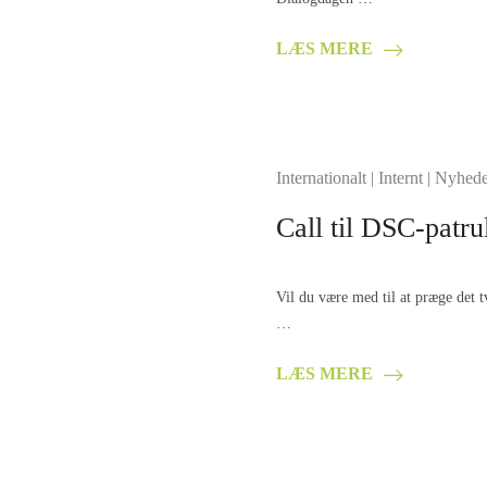
LÆS MERE
Internationalt
|
Internt
|
Nyhede
Call til DSC-patru
Vil du være med til at præge det t
…
LÆS MERE