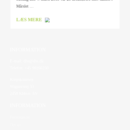
Mårslet …
LÆS MERE
INFORMATION
E-mail:
dbs@dbs.dk
Telefon:
+45 98166250
Korpskontoret
Wagnersvej 33
2450 Kbhvn. SV
INFORMATION
Førerstævne
Om os