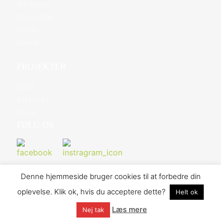
Bliv spejder
Bliv frivillig
Kontakt
Øksedal
PROJEKTER
YEGO
JOTI/JOTA
Find os
FØLG OS
Denne hjemmeside bruger cookies til at forbedre din
oplevelse. Klik ok, hvis du acceptere dette?
Helt ok
©2026 Danske Baptisters Spejderkorps | Design og udvikling af
Memoo Webbureau
- Hosted af Bo-we webbureau
Læs mere
Nej tak