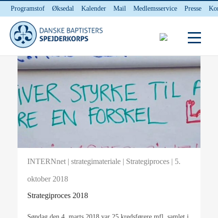
Programstof
Øksedal
Kalender
Mail
Medlemsservice
Presse
Ko
INTERNnet
Kontakt
INTERNnet
|
strategimateriale
|
Strategiproces
| 5.
oktober 2018
Strategiproces 2018
Søndag den 4. marts 2018 var 25 kredsførere mfl. samlet i