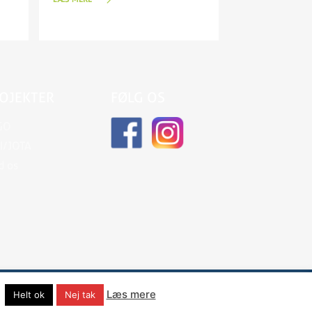
OJEKTER
FØLG OS
GO
I/JOTA
d os
ebbureau
?
Læs mere
Helt ok
Nej tak