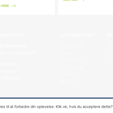
 MERE
ORMATION
INFORMATION
PR
l:
dbs@dbs.dk
Førerstævne
YE
on:
+45 98166250
Om os
JOT
Bliv spejder
Fin
skontoret
Bliv frivillig
ersvej 33
Kontakt
 Kbhvn. SV
Øksedal
sign og udvikling af
Memoo Webbureau
- Hosted af Bo-we w
 til at forbedre din oplevelse. Klik ok, hvis du acceptere dette