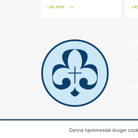
LÆS MERE
LÆS
INF
E-mai
Telef
Korp
Wagn
2450
©2026 Danske Baptisters Spejderkorps | De
Denne hjemmeside bruger cookies