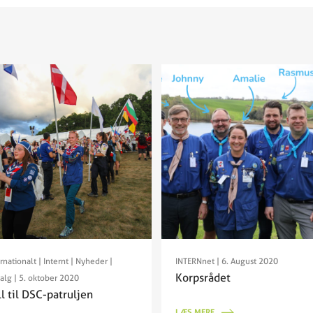
rnationalt
|
Internt
|
Nyheder
|
INTERNnet
| 6. August 2020
Korpsrådet
alg
| 5. oktober 2020
l til DSC-patruljen
LÆS MERE