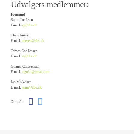
Udvalgets medlemmer:
Formand
Søren Jacobsen
E-mail:
sj@dbs.dk
Claus Anesen
E-mail:
anesen@dbs.dk
Torben Ege Jensen
E-mail:
st@dbs.dk
Gunnar Christensen
E-mail:
sigu34@gmail.com
Jan Mikkelsen
E-mail:
janm@dbs.dk
Del på: