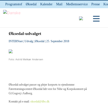
Programstof
Øksedal
Kalender
Mail
Medlemsservice
Presse
Ko
INTERNnet
Kontakt
Du er her:
Hjem
/ Øksedal-udvalget
Øksedal-udvalget
INTERNnet
|
Udvalg
|
Øksedal
| 25. September 2018
Foto: Astrid Melkær Andersen
Øksedal-udvalget passer og plejer korpsets to ejendomme:
Førertræningscentret Øksedal lidt vest for Nibe og Korpskontoret på
Gl.Gugvej i Aalborg.
Kontakt på e-mail:
oksedal@dbs.dk