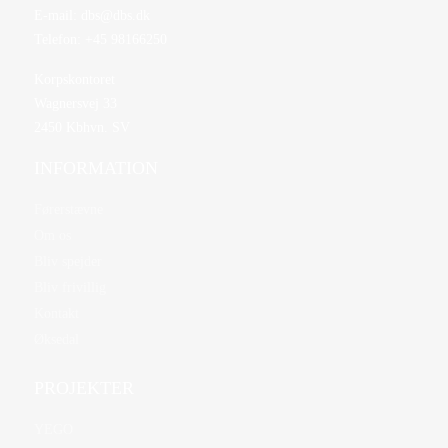
E-mail:
dbs@dbs.dk
Telefon:
+45 98166250
Korpskontoret
Wagnersvej 33
2450 Kbhvn. SV
INFORMATION
Førerstævne
Om os
Bliv spejder
Bliv frivillig
Kontakt
Øksedal
PROJEKTER
YEGO