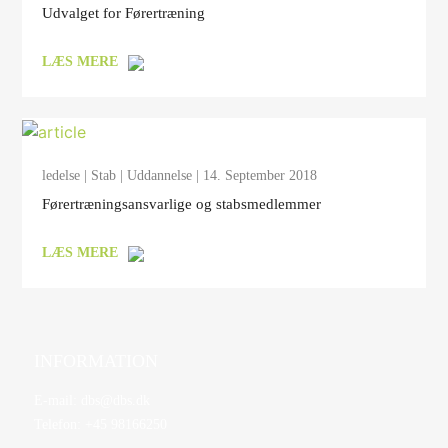
Udvalget for Førertræning
LÆS MERE
ledelse
|
Stab
|
Uddannelse
| 14. September 2018
Førertræningsansvarlige og stabsmedlemmer
LÆS MERE
INFORMATION
E-mail:
dbs@dbs.dk
Telefon:
+45 98166250