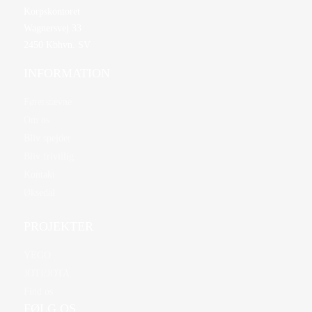
Korpskontoret
Wagnersvej 33
2450 Kbhvn. SV
INFORMATION
Førerstævne
Om os
Bliv spejder
Bliv frivillig
Kontakt
Øksedal
PROJEKTER
YEGO
JOTI/JOTA
Find os
FØLG OS