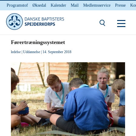
Programstof
Øksedal
Kalender
Mail
Medlemsservice
Presse
Ko
INTERNnet
Kontakt
Du er her:
Hjem
/ Førertræningssystemet
Førertræningssystemet
ledelse
|
Uddannelse
| 14. September 2018