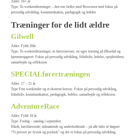
Alder: 16+ år
Type: To weekendtræninger – den ene fælles med Brownsea med fokus på
perosnlig udvikling, kommunikation, pædagogik og ledelse
Træninger for de lidt ældre
Gilwell
Alder: Fyldt 20år
Type: To weekendtræninger, to førerstævner, en uges træning på Øksedal og
hjemmeopgaver. Fokus på personlig udvikling, friluftsliv, ledelse, spejderideen,
samarbejde og refleksion.
SPECIALførertræningen
Alder: 17 – 21 år
Type Fem weekender og et eksternt kursus. Fokus på personlig udvikling,
friluftsliv, kommunikation, pædagogik, ledelse, samarbejde og refleksion.
AdventureRace
Alder: Fyldt 18 år
Type: Fredag – søndag i september.
Hårdt, hæsblæsende, udmattende og underholdende – på alle tider af døgnet:
“Vi presser jer fysisk og psykisk” og der er fokus på personlig udvikling,