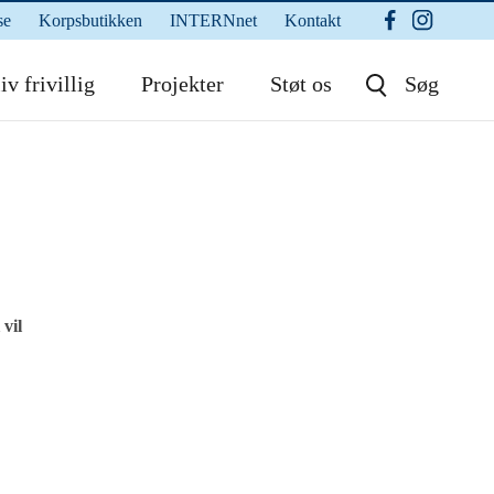
se
Korpsbutikken
INTERNnet
Kontakt
iv frivillig
Projekter
Støt os
Søg
 vil