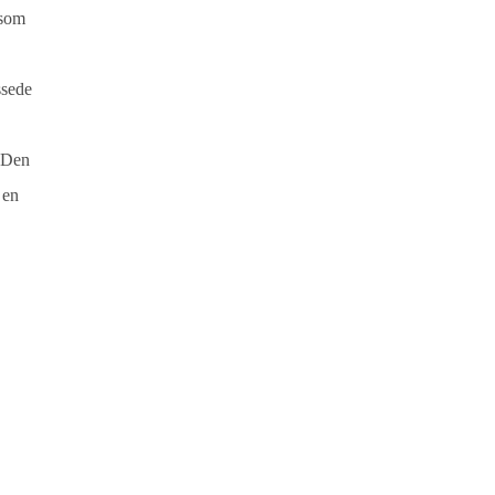
 som
ssede
.
. Den
 en