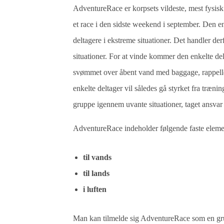
AdventureRace er korpsets vildeste, mest fysi
et race i den sidste weekend i september. Den en
deltagere i ekstreme situationer. Det handler d
situationer. For at vinde kommer den enkelte delt
svømmet over åbent vand med baggage, rappellet
enkelte deltager vil således gå styrket fra træni
gruppe igennem uvante situationer, taget ansvar 
AdventureRace indeholder følgende faste eleme
til vands
til lands
i luften
Man kan tilmelde sig AdventureRace som en grup