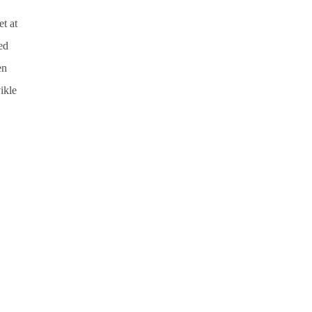
et at
ed
en
ikle