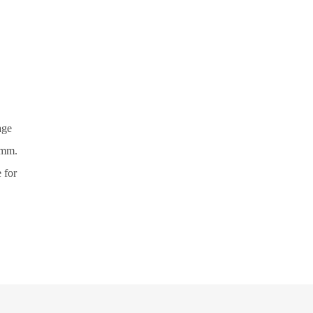
age
 mm.
 for