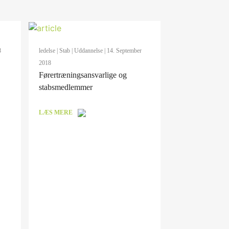
8
ledelse
|
Stab
|
Uddannelse
| 14. September
2018
Førertræningsansvarlige og
stabsmedlemmer
LÆS MERE