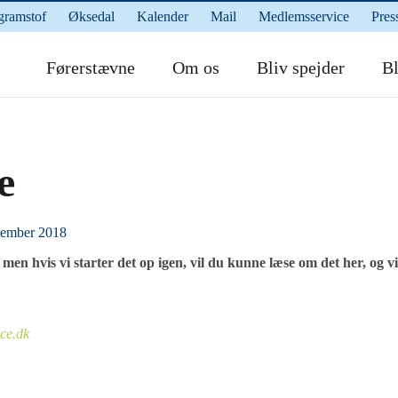
gramstof
Øksedal
Kalender
Mail
Medlemsservice
Pres
Førerstævne
Om os
Bliv spejder
Bl
e
tember 2018
men hvis vi starter det op igen, vil du kunne læse om det her, og vi
ce.dk