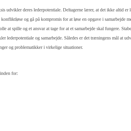
s udvikler deres lederpotentiale. Deltagerne lærer, at det ikke altid er l
, konfliktløse og gå på kompromis for at løse en opgave i samarbejde m
lle at spille og et ansvar at tage for at et samarbejde skal fungere. Stab
kler lederpotentiale og samarbejde. Således er det træningens mål at udv
nger og problematikker i virkelige situationer.
inden for: