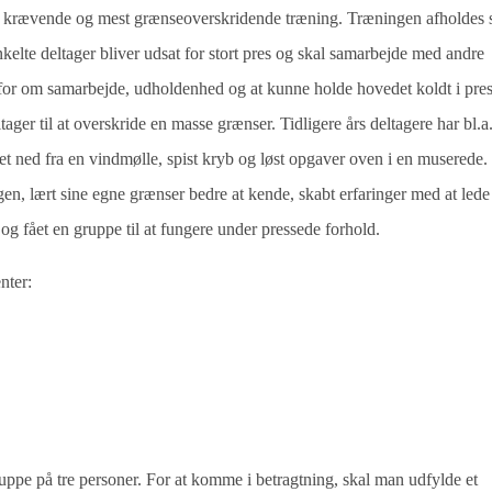
sk krævende og mest grænseoverskridende træning. Træningen afholdes
kelte deltager bliver udsat for stort pres og skal samarbejde med andre
erfor om samarbejde, udholdenhed og at kunne holde hovedet koldt i pre
ager til at overskride en masse grænser. Tidligere års deltagere har bl.a
 ned fra en vindmølle, spist kryb og løst opgaver oven i en muserede
ngen, lært sine egne grænser bedre at kende, skabt erfaringer med at lede
og fået en gruppe til at fungere under pressede forhold.
nter:
pe på tre personer. For at komme i betragtning, skal man udfylde et