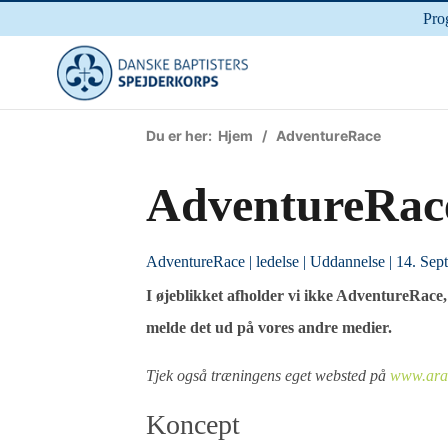
Pro
Du er her:
Hjem
/ AdventureRace
AdventureRac
AdventureRace
|
ledelse
|
Uddannelse
| 14. Sep
I øjeblikket afholder vi ikke AdventureRace, 
melde det ud på vores andre medier.
Tjek også træningens eget websted på
www.ara
Koncept