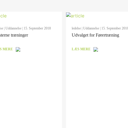
lse
|
Uddannelse
| 15. September 2018
ledelse
|
Uddannelse
| 15. September 201
terne træninger
Udvalget for Førertræning
S MERE
LÆS MERE