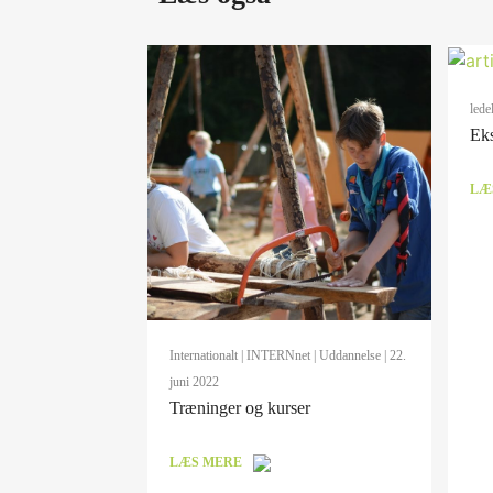
lede
Eks
LÆ
Internationalt
|
INTERNnet
|
Uddannelse
| 22.
juni 2022
Træninger og kurser
LÆS MERE