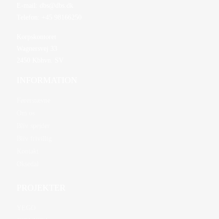
E-mail:
dbs@dbs.dk
Telefon:
+45 98166250
Korpskontoret
Wagnersvej 33
2450 Kbhvn. SV
INFORMATION
Førerstævne
Om os
Bliv spejder
Bliv frivillig
Kontakt
Øksedal
PROJEKTER
YEGO