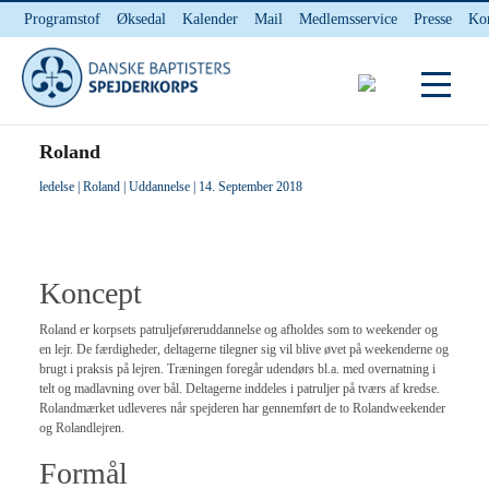
Programstof
Øksedal
Kalender
Mail
Medlemsservice
Presse
Ko
INTERNnet
Kontakt
Du er her:
Hjem
/ Roland
Roland
ledelse
|
Roland
|
Uddannelse
| 14. September 2018
Koncept
Roland er korpsets patruljeføreruddannelse og afholdes som to weekender og
en lejr. De færdigheder, deltagerne tilegner sig vil blive øvet på weekenderne og
brugt i praksis på lejren. Træningen foregår udendørs bl.a. med overnatning i
telt og madlavning over bål. Deltagerne inddeles i patruljer på tværs af kredse.
Rolandmærket udleveres når spejderen har gennemført de to Rolandweekender
og Rolandlejren.
Formål