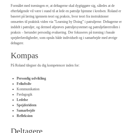
Formålet med træningen er, at deltagerne skal dygtiggøre sig, således at de
efterfølgende vil være i stand til at lede en patrulje hjemme i kredsen. Roland er
baseret på læring igennem teori og praksis, hvor teori fra instruktioner
omsættes til praktisk viden via ”Learning by Doing” i patruljerne. Deltagerne er
inddelt i patruljer, og dermed afprøves patruljesystemet og patruljeførerrollen i
praksis – herunder personlig evaluering. Der fokuseres på træning i basale
spejderfærdigheder, som opnås både individuelt og i samarbejde med øvrige
deltagere.
Kompas
På Roland tilegner du dig kompetencer inden for:
Personlig udvikling
Friluftsliv
Kommunikation
Pædagogik
Ledelse
Spejderideen
Samarbejde
Refleksion
Deltagere