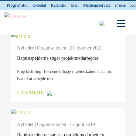
Programstof
Øksedal
Kalender
Mail
Medlemsservice
Presse
Ko
INTERNnet
Kontakt
Nyheder
|
Organisationen
| 21. oktober 2021
Baptistspejderne søger projektmedarbejder
Projektstilling: Børnene tilbage i fællesskaberne Har du
lyst til at arbejde med …
LÆS MERE
Nyheder
|
Organisationen
| 13. juni 2019
Baptistspejderne søger to projektmedarbejdere