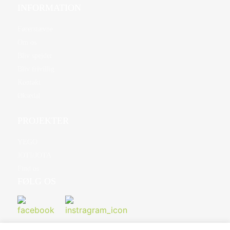
INFORMATION
Førerstævne
Om os
Bliv spejder
Bliv frivillig
Kontakt
Øksedal
PROJEKTER
YEGO
JOTI/JOTA
Find os
FØLG OS