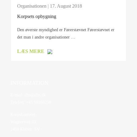
Organisationen
| 17. August 2018
Korpsets opbygning
Den øverste myndighed er Førerstævnet Førerstævnet er
det man i andre organisationer …
LÆS MERE
INFORMATION
E-mail:
dbs@dbs.dk
Telefon:
+45 98166250
Korpskontoret
Wagnersvej 33
2450 Kbhvn. SV