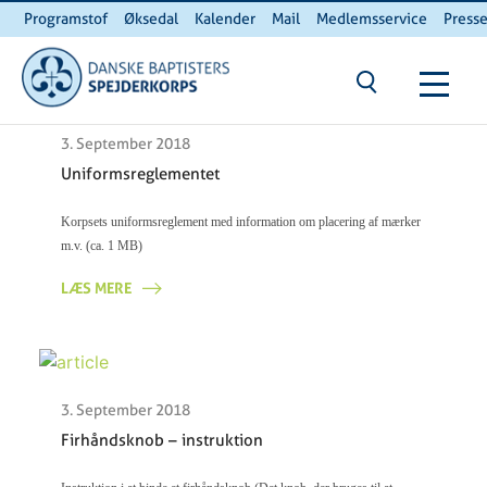
Programstof
Øksedal
Kalender
Mail
Medlemsservice
Press
INTERNnet
Kontakt
3. September 2018
Uniformsreglementet
Korpsets uniformsreglement med information om placering af mærker
m.v. (ca. 1 MB)
LÆS MERE
3. September 2018
Firhåndsknob – instruktion