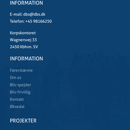
INFORMATION
E-mail:
dbs@dbs.dk
Telefon:
+45 98166250
Korpskontoret
Wagnersvej 33
2450 Kbhvn. SV
INFORMATION
Førerstævne
Om os
Bliv spejder
Bliv frivillig
Kontakt
Øksedal
PROJEKTER