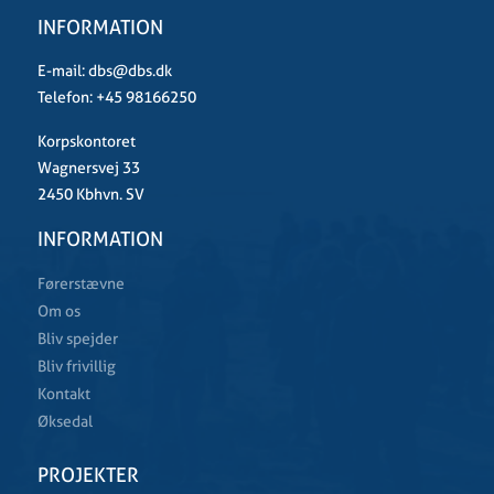
INFORMATION
E-mail:
dbs@dbs.dk
Telefon:
+45 98166250
Korpskontoret
Wagnersvej 33
2450 Kbhvn. SV
INFORMATION
Førerstævne
Om os
Bliv spejder
Bliv frivillig
Kontakt
Øksedal
PROJEKTER