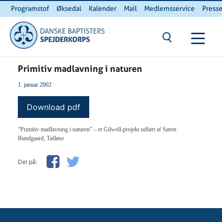
Programstof
Øksedal
Kalender
Mail
Medlemsservice
Press
INTERNnet
Kontakt
Du er her:
Hjem
/ Primitiv madlavning i naturen
Primitiv madlavning i naturen
1. januar 2002
Download pdf
“Primitiv madlavning i naturen” – et Gilwell-projekt udført af Søren
Bundgaard, Tølløse
Del på: