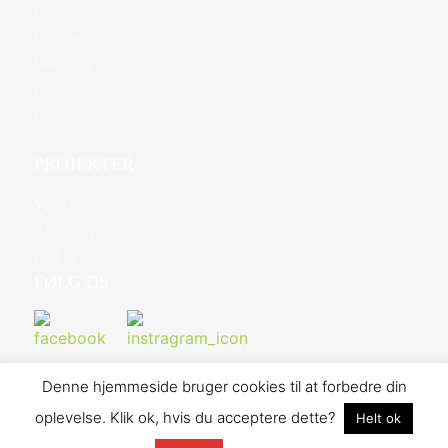
Om os
Bliv spejder
Bliv frivillig
Kontakt
Øksedal
PROJEKTER
YEGO
JOTI/JOTA
Find os
FØLG OS
Denne hjemmeside bruger cookies til at forbedre din
oplevelse. Klik ok, hvis du acceptere dette?
Helt ok
©2026 Danske Baptisters Spejderkorps | Design og udvikling af
Memoo Webbureau
- Hosted af Bo-we webbureau