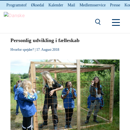
Programstof
Øksedal
Kalender
Mail
Medlemsservice
Presse
Ko
INTERNnet
Kontakt
Du er her:
Hjem
/ Personlig udvikling i fælleskab
Personlig udvikling i fælleskab
Hvorfor spejder?
| 17. August 2018