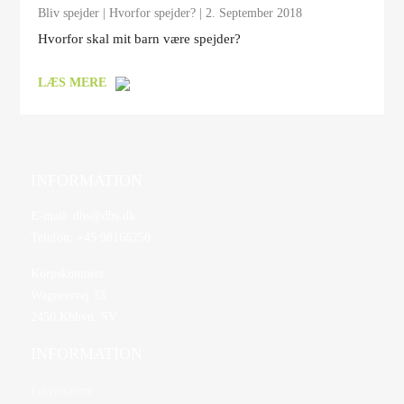
Bliv spejder
|
Hvorfor spejder?
| 2. September 2018
Hvorfor skal mit barn være spejder?
LÆS MERE
INFORMATION
E-mail:
dbs@dbs.dk
Telefon:
+45 98166250
Korpskontoret
Wagnersvej 33
2450 Kbhvn. SV
INFORMATION
Førerstævne