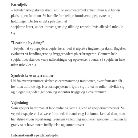
Patruljeliv
– betyder arbejdsfællesskab i en lille sammentømret enhed, hvor alle har en
plads og en funktion. Vi har alle forskellige forudsætninger, evner og
holdninger. Derfor er det i patruljen, at
spejderne lærer, at det kræver gensidig tillid og respekt, hvis alle skal udvikle
sig.
”Learning by doing”
– betyder, at vi i spejderarbejdet lærer ved at afprøve tingene i praksis. Bagefter
evaluerer vi handlingerne og bygger videre på erfaringerne. Gennem hele
spejderlivet skal der være udfordringer og oplevelser i vente, så spejderen hele
tiden udvikler sig.
Symbolske eventyrrammer
Ud fra eventyrrammer skaber vi ceremonier og traditioner, hvor fantasien får
lov til at udfolde sig. Her kan spejderne frigøre sig fra vante roller, udvikle sig
og tilegne sig viden gennem leg indenfor trygge og sjove rammer.
Vejledning
Som spejder lærer man at lede andre og lade sig lede af spejderkammerater. Vi
vejleder spejderen i at være forbillede for andre og i at kunne lære af dem, som
har større viden og erfaring. Gennem vejledning motiverer spejdere hinanden til
gradvist at have større indflydelse og større ansvar.
Internationalt spejderarbejde