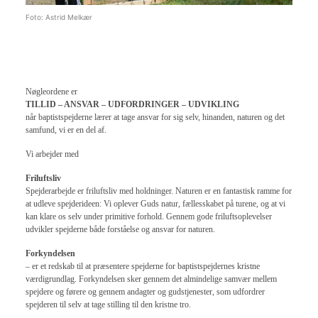
Foto: Astrid Melkær
Nøgleordene er
TILLID – ANSVAR – UDFORDRINGER – UDVIKLING
når baptistspejderne lærer at tage ansvar for sig selv, hinanden, naturen og det
samfund, vi er en del af.
Vi arbejder med
Friluftsliv
Spejderarbejde er friluftsliv med holdninger. Naturen er en fantastisk ramme for
at udleve spejderideen: Vi oplever Guds natur, fællesskabet på turene, og at vi
kan klare os selv under primitive forhold. Gennem gode friluftsoplevelser
udvikler spejderne både forståelse og ansvar for naturen.
Forkyndelsen
– er et redskab til at præsentere spejderne for baptistspejdernes kristne
værdigrundlag. Forkyndelsen sker gennem det almindelige samvær mellem
spejdere og førere og gennem andagter og gudstjenester, som udfordrer
spejderen til selv at tage stilling til den kristne tro.