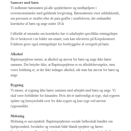
Samvær med børn
Vi indhenter børneattest på alle spejderførere og medhjælpere i
overensstemmelse med gældende lovgivning. Børneattesten viser udelukkende,
om personen er straffet efter de para graffer i straffeloven, der omhandler
krænkelse af børn og unge under 18 år.
I tilfælde af mistanke om krænkelse har vi udarbejdet specifikke retningslinjer.
De er beskrevet i en folder om emnet, som kan rekvireres på Korpskontoret.
Folderen giver også retningslinjer for forebyggelse af overgreb på børn.
Alkohol
Baptistspejderne mener, at alkohol og ansvar for børn og unge ikke hører
sammen. Det betyder ikke, at Baptistspejderne er en afholdsbevægelse, men
vores holdning er, at der ikke indtages alkohol, når man har ansvar for børn og
unge.
Rygning
Vi mener, at rygning ikke hører sammen med arbejdet med børn og unge. Vi
skal være forbilleder for hinanden: Hvis det er nødvendigt at ryge, skal rygeren
opføre sig hensynsfuldt over for ikke-rygere og kun ryge ved anviste
rygeområder.
Mobning
Mobning er uacceptabelt. Baptistspejdernes sociale fællesskab handler om
hjælpsomhed, forståelse og venskab både blandt spejdere og førere.