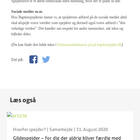
Spejderlivet er et åbent fællesskab uden mobning, hvor der er plads til alle.
Sociale medier m.m
.
Hos Baptistspejderne mener vi, at spejderens adfærd på de sociale medier altid
skal afspejle vores værdier som spejdere og dermed også vores adfærd i ”den
virkelige verden”. Det handler om respekt for andre mennesker, når tekst og
billeder deles.
(Du kan finde den fulde tekst i
Dokumentdatabasen på på baptistspejder.dk
)
Del på:
Læs også
Hvorfor spejder?
|
Samarbejde
| 31. August 2020
Gildespejder – for dig der aldrig bliver færdig med