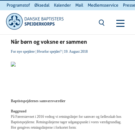
Programstof
Øksedal
Kalender
Mail
Medlemsservice
Press
INTERNnet
Kontakt
Du er her:
Hjem
/ Når børn og voksne er sammen
Når børn og voksne er sammen
For nye spejdere
|
Hvorfor spejder?
| 19. August 2018
Baptistspejdernes samværsværdier
Baggrund
På Førerstævnet i 2016 vedtog vi retningslinjer for samvær og fællesskab hos
Baptistspejderne. Retningslinjerne tager udgangspunkt i vores værdigrundlag.
Her gengives retningslinjerne i forkortet form: