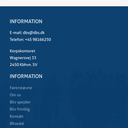
INFORMATION
E-mail:
dbs@dbs.dk
Telefon:
+45 98166250
Korpskontoret
Wagnersvej 33
2450 Kbhvn. SV
INFORMATION
Førerstævne
Om os
Bliv spejder
Bliv frivillig
Kontakt
Øksedal