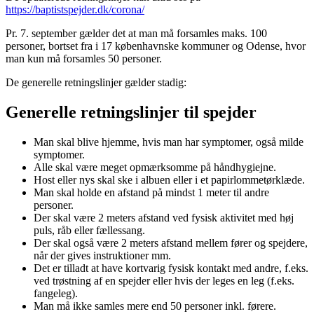
https://baptistspejder.dk/corona/
Pr. 7. september gælder det at man må forsamles maks. 100
personer, bortset fra i 17 københavnske kommuner og Odense, hvor
man kun må forsamles 50 personer.
De generelle retningslinjer gælder stadig:
Generelle retningslinjer til spejder
Man skal blive hjemme, hvis man har symptomer, også milde
symptomer.
Alle skal være meget opmærksomme på håndhygiejne.
Host eller nys skal ske i albuen eller i et papirlommetørklæde.
Man skal holde en afstand på mindst 1 meter til andre
personer.
Der skal være 2 meters afstand ved fysisk aktivitet med høj
puls, råb eller fællessang.
Der skal også være 2 meters afstand mellem fører og spejdere,
når der gives instruktioner mm.
Det er tilladt at have kortvarig fysisk kontakt med andre, f.eks.
ved trøstning af en spejder eller hvis der leges en leg (f.eks.
fangeleg).
Man må ikke samles mere end 50 personer inkl. førere.