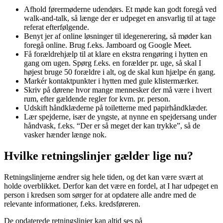
Afhold førermøderne udendørs. Et møde kan godt foregå ved
walk-and-talk, så længe der er udpeget en ansvarlig til at tage
referat efterfølgende.
Benyt jer af online løsninger til idegenerering, så møder kan
foregå online. Brug f.eks. Jamboard og Google Meet.
Få forældrehjælp til at klare en ekstra rengøring i hytten en
gang om ugen. Spørg f.eks. en forælder pr. uge, så skal I
højest bruge 50 forældre i alt, og de skal kun hjælpe én gang.
Markér kontaktpunkter i hytten med gule klistermærker.
Skriv på dørene hvor mange mennesker der må være i hvert
rum, efter gældende regler for kvm. pr. person.
Udskift håndklæderne på toiletterne med papirhåndklæder.
Lær spejderne, især de yngste, at nynne en spejdersang under
håndvask, f.eks. “Der er så meget der kan trykke”, så de
vasker hænder længe nok.
Hvilke retningslinjer gælder lige nu?
Retningslinjerne ændrer sig hele tiden, og det kan være svært at
holde overblikket. Derfor kan det være en fordel, at I har udpeget en
person i kredsen som sørger for at opdatere alle andre med de
relevante informationer, f.eks. kredsføreren.
De opdaterede retningslinjer kan altid ses på