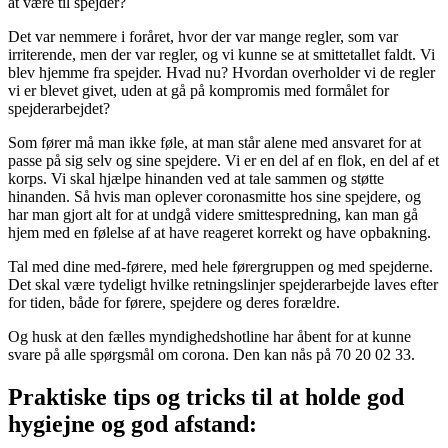
at være til spejder?
Det var nemmere i foråret, hvor der var mange regler, som var
irriterende, men der var regler, og vi kunne se at smittetallet faldt. Vi
blev hjemme fra spejder. Hvad nu? Hvordan overholder vi de regler
vi er blevet givet, uden at gå på kompromis med formålet for
spejderarbejdet?
Som fører må man ikke føle, at man står alene med ansvaret for at
passe på sig selv og sine spejdere. Vi er en del af en flok, en del af et
korps. Vi skal hjælpe hinanden ved at tale sammen og støtte
hinanden. Så hvis man oplever coronasmitte hos sine spejdere, og
har man gjort alt for at undgå videre smittespredning, kan man gå
hjem med en følelse af at have reageret korrekt og have opbakning.
Tal med dine med-førere, med hele førergruppen og med spejderne.
Det skal være tydeligt hvilke retningslinjer spejderarbejde laves efter
for tiden, både for førere, spejdere og deres forældre.
Og husk at den fælles myndighedshotline har åbent for at kunne
svare på alle spørgsmål om corona. Den kan nås på
70 20 02 33.
Praktiske tips og tricks til at holde god
hygiejne og god afstand: