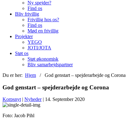
Ny spejder?
Find os
Bliv frivillig
Frivillig hos os?
Find os
Mød en frivillig
Projekter
YEGO
JOTI/JOTA
Støt os
Støt økonomisk
Bliv samarbejdspartner
Du er her:
Hjem
/ God genstart – spejderarbejde og Corona
God genstart – spejderarbejde og Corona
Korpsnyt
|
Nyheder
| 14. September 2020
Foto: Jacob Pihl