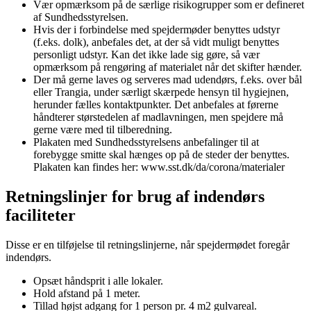
Vær opmærksom på de særlige risikogrupper som er defineret
af Sundhedsstyrelsen.
Hvis der i forbindelse med spejdermøder benyttes udstyr
(f.eks. dolk), anbefales det, at der så vidt muligt benyttes
personligt udstyr. Kan det ikke lade sig gøre, så vær
opmærksom på rengøring af materialet når det skifter hænder.
Der må gerne laves og serveres mad udendørs, f.eks. over bål
eller Trangia, under særligt skærpede hensyn til hygiejnen,
herunder fælles kontaktpunkter. Det anbefales at førerne
håndterer størstedelen af madlavningen, men spejdere må
gerne være med til tilberedning.
Plakaten med Sundhedsstyrelsens anbefalinger til at
forebygge smitte skal hænges op på de steder der benyttes.
Plakaten kan findes her: www.sst.dk/da/corona/materialer
Retningslinjer for brug af indendørs
faciliteter
Disse er en tilføjelse til retningslinjerne, når spejdermødet foregår
indendørs.
Opsæt håndsprit i alle lokaler.
Hold afstand på 1 meter.
Tillad højst adgang for 1 person pr. 4 m2 gulvareal.