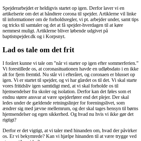
Spejderarbejdet er heldigvis startet op igen. Derfor laver vi en
artikelserie om det at håndtere corona til spejder. Artiklerne vil linke
til informationer om de forholdsregler, vi pt. arbejder under, samt tips
og tricks til samtaler og det at få spejder-hverdagen til at køre
nemmest muligt. Artiklerne bliver løbende udgivet på
baptistspejder.dk og i Korpsnyt.
Lad os tale om det frit
I foråret kunne vi tale om ”når vi starter op igen efter sommerferien.”
Vi forestillede os, at coronasituationen havde en udløbsdato i en ikke
alt for fjern fremtid. Nu står vi i efteråret, og coronaen er blusset op
igen. Vi er startet til spejder, og vi har glædet os til det. Vi skal starte
vores fritidsliv igen samtidigt med, at vi skal forholde os til
hjemsendelser fra skoler og isolation. Derfor kan det føles som et
endnu større ansvar at være spejderfører end det plejer. Der skal
ledes under de gældende retningslinjer for foreningslivet, som
ændrer sig med jævne mellemrum, og der skal tages hensyn til børns
hjemsendelser og egen sikkerhed. Og hvad nu hvis vi ikke gør det
rigtigt?
Derfor er det vigtigt, at vi taler med hinanden om, hvad der påvirker
os. Er vi bekymrede? Kan vi hjælpe hinanden til at være trygge ved