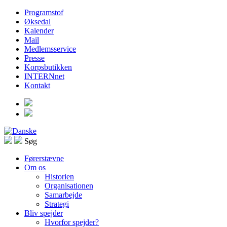
Programstof
Øksedal
Kalender
Mail
Medlemsservice
Presse
Korpsbutikken
INTERNnet
Kontakt
Søg
Førerstævne
Om os
Historien
Organisationen
Samarbejde
Strategi
Bliv spejder
Hvorfor spejder?