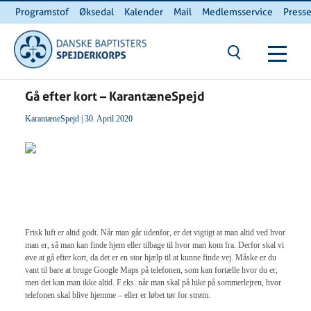
Programstof
Øksedal
Kalender
Mail
Medlemsservice
Press
INTERNnet
Kontakt
Du er her:
Hjem
/ Gå efter kort – KarantæneSpejd
Gå efter kort – KarantæneSpejd
KarantæneSpejd
| 30. April 2020
Frisk luft er altid godt. Når man går udenfor, er det vigtigt at man altid ved hvor
man er, så man kan finde hjem eller tilbage til hvor man kom fra. Derfor skal vi
øve at gå efter kort, da det er en stor hjælp til at kunne finde vej. Måske er du
vant til bare at bruge Google Maps på telefonen, som kan fortælle hvor du er,
men det kan man ikke altid. F.eks. når man skal på hike på sommerlejren, hvor
telefonen skal blive hjemme – eller er løbet tør for strøm.