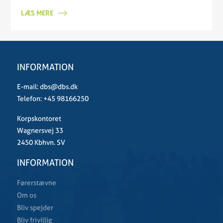
LÆS MERE
INFORMATION
E-mail:
dbs@dbs.dk
Telefon:
+45 98166250
Korpskontoret
Wagnersvej 33
2450 Kbhvn. SV
INFORMATION
Førerstævne
Om os
Bliv spejder
Bliv frivillig