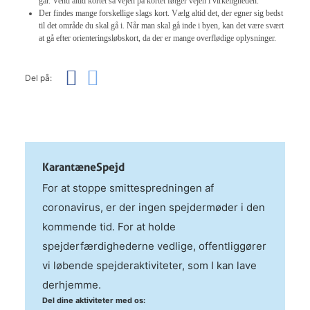
går. Vend altid kortet så vejen på kortet følger vejen i virkeligheden.
Der findes mange forskellige slags kort. Vælg altid det, der egner sig bedst
til det område du skal gå i. Når man skal gå inde i byen, kan det være svært
at gå efter orienteringsløbskort, da der er mange overflødige oplysninger.
Del på:
KarantæneSpejd
For at stoppe smittespredningen af
coronavirus, er der ingen spejdermøder i den
kommende tid. For at holde
spejderfærdighederne vedlige, offentliggører
vi løbende spejderaktiviteter, som I kan lave
derhjemme.
Del dine aktiviteter med os: