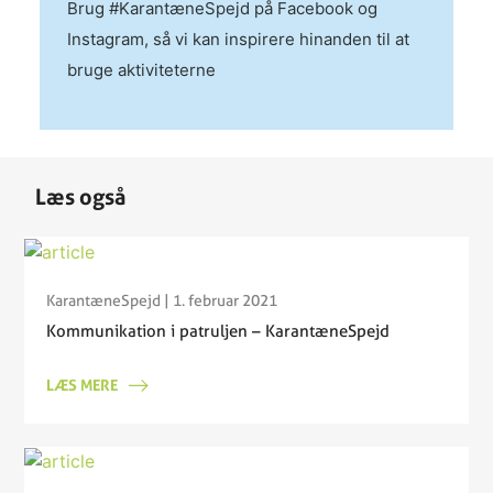
Brug #KarantæneSpejd på Facebook og
Instagram, så vi kan inspirere hinanden til at
bruge aktiviteterne
Læs også
KarantæneSpejd
| 1. februar 2021
Kommunikation i patruljen – KarantæneSpejd
LÆS MERE