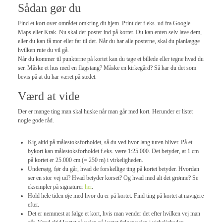
Sådan gør du
Find et kort over området omkring dit hjem. Print det f.eks. ud fra Google
Maps eller Krak. Nu skal der poster ind på kortet. Du kan enten selv lave dem,
eller du kan få mor eller far til det. Når du har alle posterne, skal du planlægge
hvilken rute du vil gå.
Når du kommer til punkterne på kortet kan du tage et billede eller tegne hvad du
ser. Måske et hus med en flagstang? Måske en kirkegård? Så har du det som
bevis på at du har været på stedet.
Værd at vide
Der er mange ting man skal huske når man går med kort. Herunder er listet
nogle gode råd.
Kig altid på målestoksforholdet, så du ved hvor lang turen bliver. På et
bykort kan målestoksforholdet f.eks. være 1:25.000. Det betyder, at 1 cm
på kortet er 25.000 cm (= 250 m) i virkeligheden.
Undersøg, før du går, hvad de forskellige ting på kortet betyder. Hvordan
ser en stor vej ud? Hvad betyder korset? Og hvad med alt det grønne? Se
eksempler på signaturer
her
.
Hold hele tiden øje med hvor du er på kortet. Find ting på kortet at navigere
efter.
Det er nemmest at følge et kort, hvis man vender det efter hvilken vej man