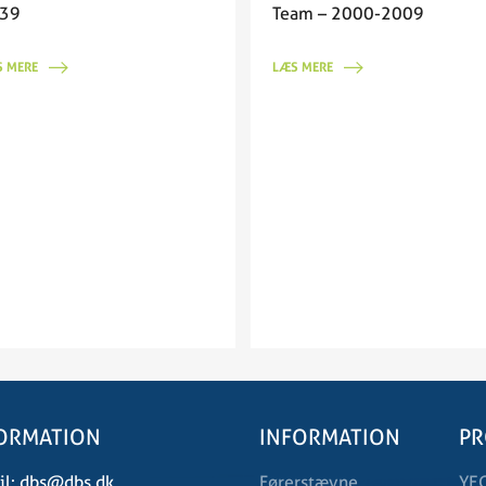
39
Team – 2000-2009
 MERE
LÆS MERE
ORMATION
INFORMATION
PR
l:
dbs@dbs.dk
Førerstævne
YE