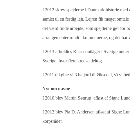
I 2012 skrev spejderne i Danmark historie med af
samlet til en festlig lejr. Lejren fik meget om
det værdifulde arbejde, som spejderne gør for b
arrangementer rundt i kommunerne, og det har v
I 2013 afholdtes Riksscoutläger i Sverige und
Sverige, hvor flere kredse deltog.
I 2011 tilkøbte vi 3 ha jord til Øksedal, så vi 
Nyt om navne
I 2010 blev Martin Søttrup afløst af Signe Lun
I 2012 blev Pia D. Andersen afløst af Signe Lu
korpsrådet.