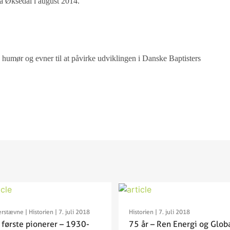
på Øksedal i august 2014.
umør og evner til at påvirke udviklingen i Danske Baptisters
erstævne
|
Historien
| 7. juli 2018
Historien
| 7. juli 2018
 første pionerer – 1930-
75 år – Ren Energi og Glob