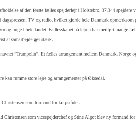
holdelse af den første fælles spejderlejr i Holstebro. 37.344 spejdere v
tale i dagspressen, TV og radio, hvilket gjorde hele Danmark opmærksom 
ørn og unge i hele landet. Fællesskabet på lejren har medført mange fæl
ist at samarbejde gør stærk.
er navnet ”Trampolin”. Et fælles arrangement mellem Danmark, Norge o
bedre kan rumme store lejre og arrangementer på Øksedal.
d Christensen som formand for korpsrådet.
nd Christensen som vicespejderchef og Stine Algot blev ny formand for