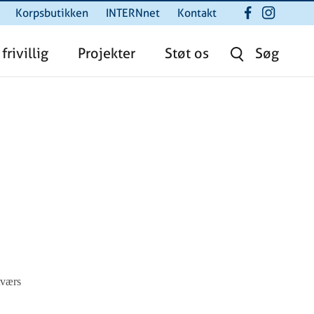
Korpsbutikken
INTERNnet
Kontakt
 frivillig
Projekter
Støt os
Søg
tværs