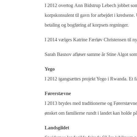
I 2012 overtog Ann Bidstrup Lebech jobbet som
korpskonsulent til gavn for arbejdet i kredsene. 
betaling og bogføring af korpsets regninger.
I 2014 vælges Katrine Færløv Christensen til ny
Sarah Basnov afløser samme år Stine Algot som
Yego
I 2012 igangsættes projekt Yego i Rwanda. Et
Førerstævne
I 2013 brydes med traditionerne og Førerstævnet 
ønsket om familierne rundt i landet kan holde 
Landsgildet