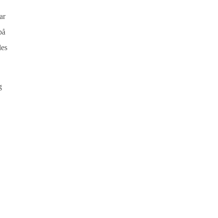
ar
på
les
g