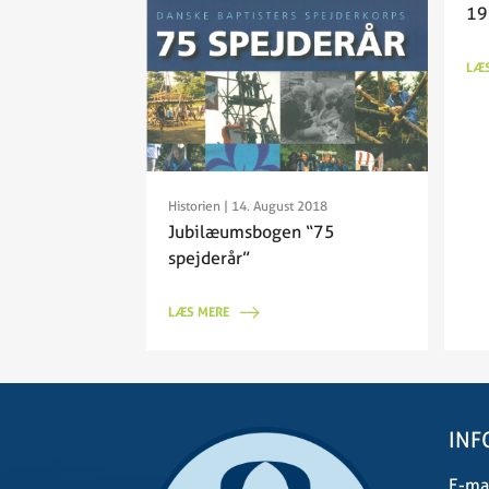
19
LÆS
Historien
| 14. August 2018
Jubilæumsbogen “75
spejderår”
LÆS MERE
INF
E-mai