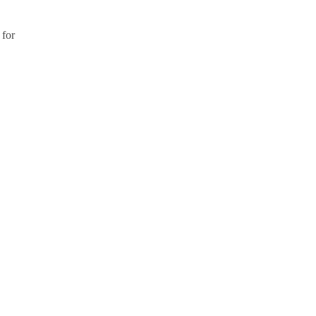
 for
.