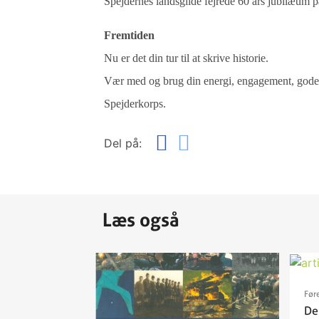
Spejdernes landsgilde fejrede 60 års jubilæum 
Fremtiden
Nu er det din tur til at skrive historie.
Vær med og brug din energi, engagement, gode h
Spejderkorps.
Del på:
Læs også
Før
De