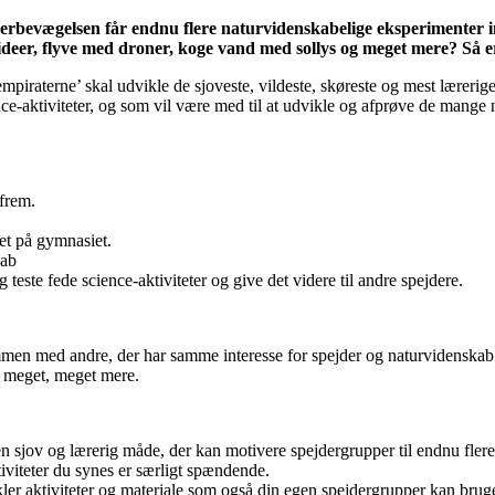
rbevægelsen får endnu flere naturvidenskabelige eksperimenter ind 
deer, flyve med droner, koge vand med sollys og meget mere? Så er 
mpiraterne’ skal udvikle de sjoveste, vildeste, skøreste og mest lærerige s
nce-aktiviteter, og som vil være med til at udvikle og afprøve de mange ny
frem.
let på gymnasiet.
kab
g teste fede science-aktiviteter og give det videre til andre spejdere.
men med andre, der har samme interesse for spejder og naturvidenskab 
og meget, meget mere.
en sjov og lærerig måde, der kan motivere spejdergrupper til endnu fler
tiviteter du synes er særligt spændende.
kler aktiviteter og materiale som også din egen spejdergrupper kan brug