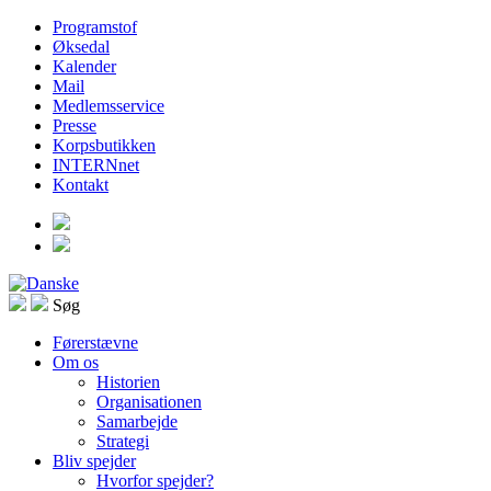
Programstof
Øksedal
Kalender
Mail
Medlemsservice
Presse
Korpsbutikken
INTERNnet
Kontakt
Søg
Førerstævne
Om os
Historien
Organisationen
Samarbejde
Strategi
Bliv spejder
Hvorfor spejder?