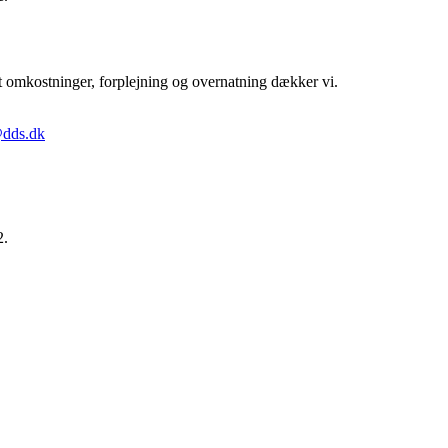
ort omkostninger, forplejning og overnatning dækker vi.
dds.dk
2.