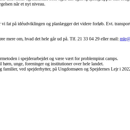
ægelsen når et nyt niveau.
r vi fat på idéudviklingen og planlægger det videre forløb. Evt. transp
høre mere om, hvad det hele går ud på. Tlf. 21 33 04 29 eller mail:
mle@
jdermetoden i spejderarbejdet og være vært for problempirat camps.
l børn, unge, foreninger og institutioner over hele landet.
g familier, ved spejderhytter, på Ungdomsøen og Spejdernes Lejr i 202