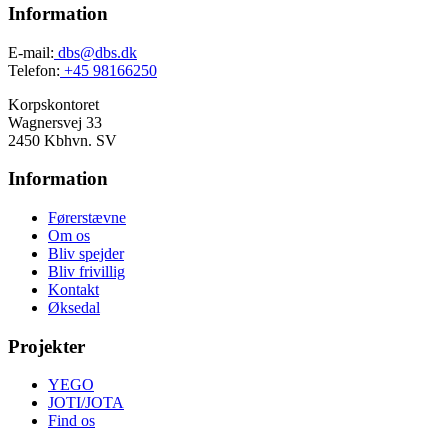
Information
E-mail:
dbs@dbs.dk
Telefon:
+45 98166250
Korpskontoret
Wagnersvej 33
2450 Kbhvn. SV
Information
Førerstævne
Om os
Bliv spejder
Bliv frivillig
Kontakt
Øksedal
Projekter
YEGO
JOTI/JOTA
Find os