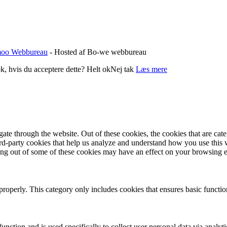
oo Webbureau
- Hosted af Bo-we webbureau
k, hvis du acceptere dette?
Helt ok
Nej tak
Læs mere
te through the website. Out of these cookies, the cookies that are cate
hird-party cookies that help us analyze and understand how you use this
ting out of some of these cookies may have an effect on your browsing 
properly. This category only includes cookies that ensures basic functio
function and is used specifically to collect user personal data via anal