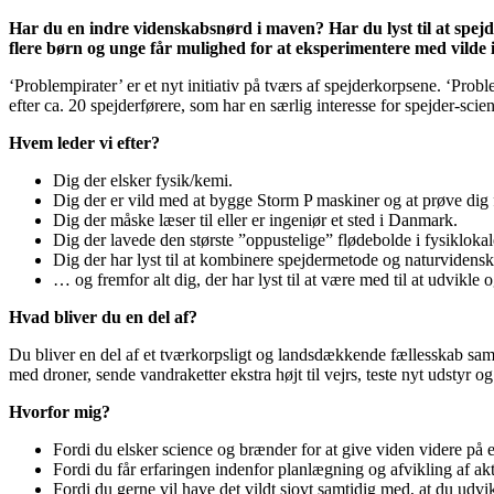
Har du en indre videnskabsnørd i maven? Har du lyst til at spejde
flere børn og unge får mulighed for at eksperimentere med vilde i
‘Problempirater’ er et nyt initiativ på tværs af spejderkorpsene. ‘Proble
efter ca. 20 spejderførere, som har en særlig interesse for spejder-scie
Hvem leder vi efter?
Dig der elsker fysik/kemi.
Dig der er vild med at bygge Storm P maskiner og at prøve dig 
Dig der måske læser til eller er ingeniør et sted i Danmark.
Dig der lavede den største ”oppustelige” flødebolde i fysikloka
Dig der har lyst til at kombinere spejdermetode og naturvidens
… og fremfor alt dig, der har lyst til at være med til at udvikle o
Hvad bliver du en del af?
Du bliver en del af et tværkorpsligt og landsdækkende fællesskab sam
med droner, sende vandraketter ekstra højt til vejrs, teste nyt udstyr 
Hvorfor mig?
Fordi du elsker science og brænder for at give viden videre på 
Fordi du får erfaringen indenfor planlægning og afvikling af ak
Fordi du gerne vil have det vildt sjovt samtidig med, at du udvi