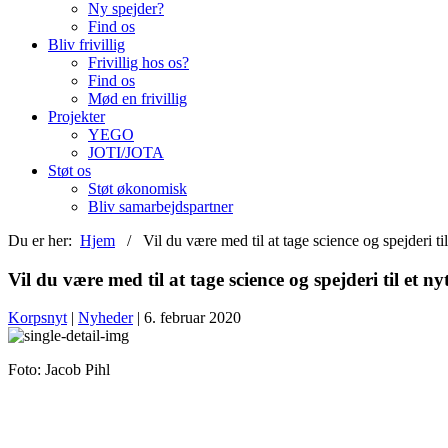
Ny spejder?
Find os
Bliv frivillig
Frivillig hos os?
Find os
Mød en frivillig
Projekter
YEGO
JOTI/JOTA
Støt os
Støt økonomisk
Bliv samarbejdspartner
Du er her:
Hjem
/ Vil du være med til at tage science og spejderi til
Vil du være med til at tage science og spejderi til et n
Korpsnyt
|
Nyheder
| 6. februar 2020
Foto: Jacob Pihl