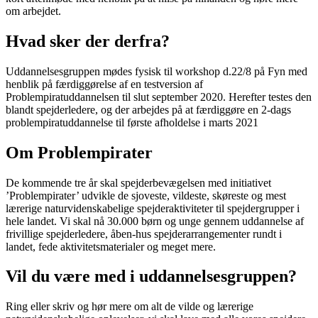
om arbejdet.
Hvad sker der derfra?
Uddannelsesgruppen mødes fysisk til workshop d.22/8 på Fyn med
henblik på færdiggørelse af en testversion af
Problempiratuddannelsen til slut september 2020. Herefter testes den
blandt spejderledere, og der arbejdes på at færdiggøre en 2-dags
problempiratuddannelse til første afholdelse i marts 2021
Om Problempirater
De kommende tre år skal spejderbevægelsen med initiativet
’Problempirater’ udvikle de sjoveste, vildeste, skøreste og mest
lærerige naturvidenskabelige spejderaktiviteter til spejdergrupper i
hele landet. Vi skal nå 30.000 børn og unge gennem uddannelse af
frivillige spejderledere, åben-hus spejderarrangementer rundt i
landet, fede aktivitetsmaterialer og meget mere.
Vil du være med i uddannelsesgruppen?
Ring eller skriv og hør mere om alt de vilde og lærerige