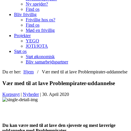
Ny spejder?
Find os
Bliv frivillig
Frivillig hos os?
Find os
Mød en frivillig
Projekter
YEGO
JOTI/JOTA
Støt os
Støt økonomisk
Bliv samarbejdspartner
Du er her:
Hjem
/ Vær med til at lave Problempirater-uddannelse
Vær med til at lave Problempirater-uddannelse
Korpsnyt
|
Nyheder
| 30. April 2020
Du kan være med til at lave den sjoveste og mest lærerige
uddannelse med Problempirater