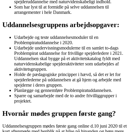
spejderuddannelse med naturvidenskabeligt indhold.
Som har lyst til at formidle på selve uddannelsen til
arrangementer i hele Danmark.
Uddannelsesgruppens arbejdsopgaver:
Udarbejde og teste uddannelsesmoduler til en
Problempiratuddannelse i 2020.
Udarbejde undervisningsmodulerne til en samlet to-dags
Problempirat uddannelse for frivillige spejderledere i 2021.
Uddannelsen skal bygge på et aktivitetskatalog fyldt med
naturvidenskabelige spejderaktiviteter som udarbejdes af
aktivitetsgruppen.
Holde de pædagogiske principper i hævd, så det er let for
spejderlederne på uddannelsen at gå hjem og arbejde med
spejderne i deres gruppen.
Planlægge og gennemføre Problempiratuddannelsen.
Sparre og samarbejde med de to andre frivilliggrupper i
projektet.
Hvornår mødes gruppen første gang?
Uddannelsesgruppen mødes første gang online d.10 juni 2020 til et
kort aftenmøde med henblik på at hilse på hinanden og høre mere