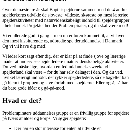
Over de næste tre år skal Baptistspejderne sammen med de 4 andre
spejderkorps udvikle de sjoveste, vildeste, skøreste og mest lærerige
spejderaktiviteter med naturvidenskabeligt indhold til spejdergrupper
i hele landet. Projektet hedder Problempirater, og du skal være med!
Vi er allerede godt i gang – men nu er turen kommet til, at vi laver
den mest inspirerende og udbredte spejderuddannelse i Danmark.
Og vi vil have dig med!
Vi leder kort sagt efter dig, der er klar på at finde sjove og lærerige
måder at undervise spejderledere i naturvidenskabelige aktiviteter.
Du ved måske lige, hvordan en fed uddannelsesweekend i
spejderland skal være – for du har selv deltaget i den. Og du ved,
hvilket lærerigt indhold, der rykker spejderledere, så de bagefter kan
gå hjem til gruppen og lave forløb med spejderne. Eller også, så har
du bare gode idéer og gå-på-mod.
Hvad er det?
Problempiraters uddannelsesgruppe er en frivilliggruppe for spejdere
på tværs af alder og korps. Vi søger spejdere:
Der har en stor interesse for enten at udvikle en