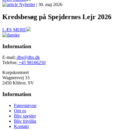
Nyheder
| 30. maj 2026
Kredsbesøg på Spejdernes Lejr 2026
LÆS MERE
Information
E-mail:
dbs@dbs.dk
Telefon:
+45 98166250
Korpskontoret
Wagnersvej 33
2450 Kbhvn. SV
Information
Førerstævne
Om os
Bliv spejder
Bliv frivillig
Kontakt