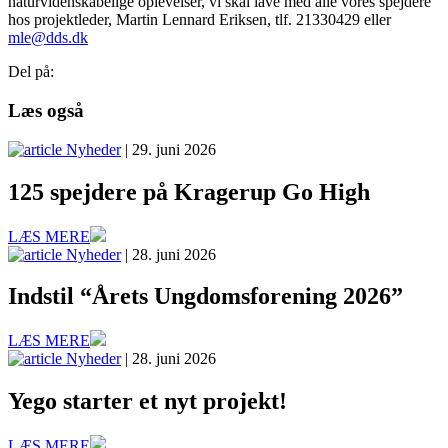
naturvidenskabelige oplevelser, vi skal lave med alle vores spejdere
hos projektleder, Martin Lennard Eriksen, tlf. 21330429 eller
mle@dds.dk
Del på:
Læs også
Nyheder
| 29. juni 2026
125 spejdere på Kragerup Go High
LÆS MERE
Nyheder
| 28. juni 2026
Indstil “Årets Ungdomsforening 2026”
LÆS MERE
Nyheder
| 28. juni 2026
Yego starter et nyt projekt!
LÆS MERE