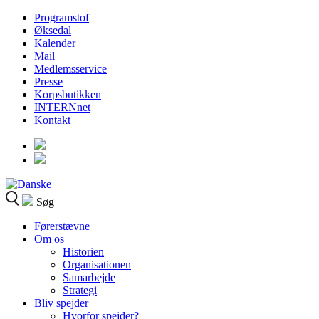
Programstof
Øksedal
Kalender
Mail
Medlemsservice
Presse
Korpsbutikken
INTERNnet
Kontakt
Søg
Førerstævne
Om os
Historien
Organisationen
Samarbejde
Strategi
Bliv spejder
Hvorfor spejder?