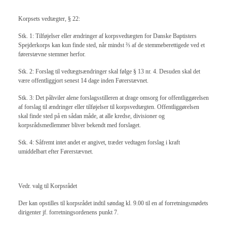
Korpsets vedtægter, § 22:
Stk. 1: Tilføjelser eller ændringer af korpsvedtægten for Danske Baptisters
Spejderkorps kan kun finde sted, når mindst ⅔ af de stemmeberettigede ved et
førerstævne stemmer herfor.
Stk. 2: Forslag til vedtægtsændringer skal følge § 13 nr. 4. Desuden skal det
være offentliggjort senest 14 dage inden Førerstævnet.
Stk. 3: Det påhviler alene forslagsstilleren at drage omsorg for offentliggørelsen
af forslag til ændringer eller tilføjelser til korpsvedtægten. Offentliggørelsen
skal finde sted på en sådan måde, at alle kredse, divisioner og
korpsrådsmedlemmer bliver bekendt med forslaget.
Stk. 4: Såfremt intet andet er angivet, træder vedtagen forslag i kraft
umiddelbart efter Førerstævnet.
Vedr. valg til Korpsrådet
Der kan opstilles til korpsrådet indtil søndag kl. 9.00 til en af forretningsmødets
dirigenter jf. forretningsordenens punkt 7.