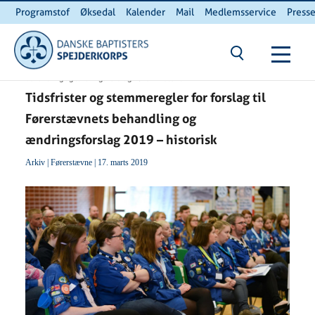
Programstof
Øksedal
Kalender
Mail
Medlemsservice
Press
INTERNnet
Kontakt
Du er her:
Hjem
/ Tidsfrister og stemmeregler for forslag til Førerstævnets
behandling og ændringsforslag 2019 – historisk
Tidsfrister og stemmeregler for forslag til
Førerstævnets behandling og
ændringsforslag 2019 – historisk
Arkiv
|
Førerstævne
| 17. marts 2019