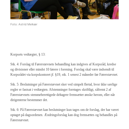
Foto: Astrid Melkær
Korpsets vedtægter, § 13:
Stk. 4: Forslag til Førerstævnets behandling kan indgives af Korpsråd, kredse
og divisioner eller mindst 10 førere i forening. Forslag skal være indsendt til
Korpsrådet via korpskontoret jf. §19, stk. 1 senest 2 måneder før Førerstævnet.
Stk. 5: Beslutninger på Førerstævnet sker ved simpelt flertal, hvor ikke særlige
regler er fastsat i vedtægten. Afstemninger foretages skriftligt, såfremt 2 af
Førerstævnets stemmeberettigede deltagere fremsætter ønske herom, eller når
dirigenterne bestemmer det.
Stk. 6: På Førerstævnet kan beslutninger kun tages om de forslag, der har været
optaget på dagsordenen. Ændringsforslag kan dog fremsættes og behandles på
Førerstævnet.