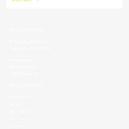
INFORMATION
E-mail:
dbs@dbs.dk
Telefon:
+45 98166250
Korpskontoret
Wagnersvej 33
2450 Kbhvn. SV
INFORMATION
Førerstævne
Om os
Bliv spejder
Bliv frivillig
Kontakt