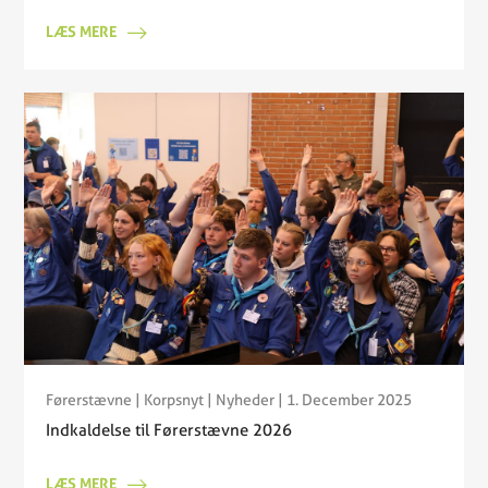
LÆS MERE
Førerstævne
|
Korpsnyt
|
Nyheder
| 1. December 2025
Indkaldelse til Førerstævne 2026
LÆS MERE