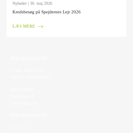
Nyheder
| 30. maj 2026
Kredsbesøg på Spejdernes Lejr 2026
LÆS MERE
INFORMATION
E-mail:
dbs@dbs.dk
Telefon:
+45 98166250
Korpskontoret
Wagnersvej 33
2450 Kbhvn. SV
INFORMATION
Førerstævne