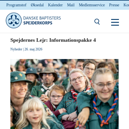
Programstof
Øksedal
Kalender
Mail
Medlemsservice
Presse
Ko
INTERNnet
Kontakt
Du er her:
Hjem
/ Spejdernes Lejr: Informationspakke 4
Spejdernes Lejr: Informationspakke 4
Nyheder
| 26. maj 2026