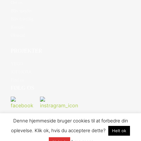
Om os
Bliv spejder
Bliv frivillig
Kontakt
Øksedal
PROJEKTER
YEGO
JOTI/JOTA
Find os
FØLG OS
Denne hjemmeside bruger cookies til at forbedre din
oplevelse. Klik ok, hvis du acceptere dette?
Helt ok
©2026 Danske Baptisters Spejderkorps | Design og udvikling af
Memoo Webbureau
- Hosted af Bo-we webbureau