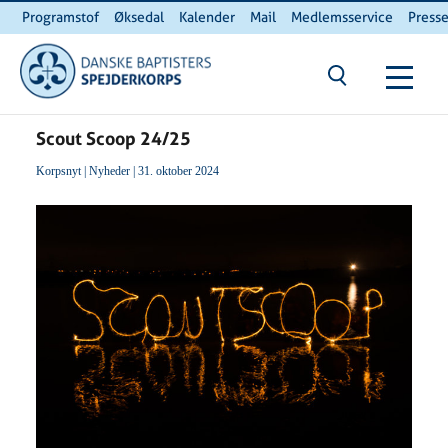
Programstof
Øksedal
Kalender
Mail
Medlemsservice
Press
INTERNnet
Kontakt
Du er her:
Hjem
/ Scout Scoop 24/25
Scout Scoop 24/25
Korpsnyt
|
Nyheder
| 31. oktober 2024