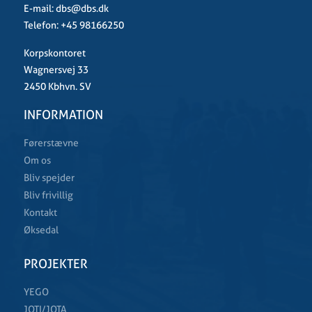
E-mail:
dbs@dbs.dk
Telefon:
+45 98166250
Korpskontoret
Wagnersvej 33
2450 Kbhvn. SV
INFORMATION
Førerstævne
Om os
Bliv spejder
Bliv frivillig
Kontakt
Øksedal
PROJEKTER
YEGO
JOTI/JOTA