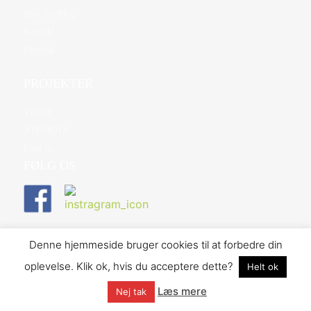
Bliv frivillig
Kontakt
Øksedal
PROJEKTER
YEGO
JOTI/JOTA
Find os
FØLG OS
Denne hjemmeside bruger cookies til at forbedre din
©2026 Danske Baptisters Spejderkorps | Design og udvikling af
Memoo Webbureau
oplevelse. Klik ok, hvis du acceptere dette?
Helt ok
- Hosted af Bo-we webbureau
Læs mere
Nej tak