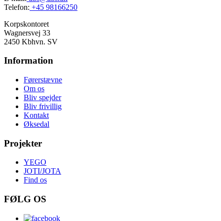
Telefon:
+45 98166250
Korpskontoret
Wagnersvej 33
2450 Kbhvn. SV
Information
Førerstævne
Om os
Bliv spejder
Bliv frivillig
Kontakt
Øksedal
Projekter
YEGO
JOTI/JOTA
Find os
FØLG OS