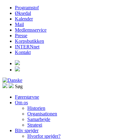
Programstof
Øksedal
Kalender
Mail
Medlemsservice
Presse
Korpsbutikken
INTERNnet
Kontakt
Søg
Førerstævne
Om os
Historien
Organisationen
Samarbejde
Strategi
Bliv spejder
Hvorfor spejder?