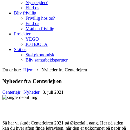
Ny spejder?
Find os
Bliv frivillig
Frivillig hos os?
Find os
Mød en frivillig
Projekter
YEGO
JOTI/JOTA
Støt os
Støt økonomisk
Bliv samarbejdspartner
Du er her:
Hjem
/ Nyheder fra Centerlejren
Nyheder fra Centerlejren
Centerlejr
|
Nyheder
| 3. juli 2021
Så har vi skudt Centerlejren 2021 på Øksedal i gang. Her på siden
kan du hver aften finde lejravisen, når den er udkommet på papir på