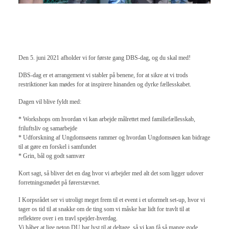
Den 5. juni 2021 afholder vi for første gang DBS-dag, og du skal med!
DBS-dag er et arrangement vi stabler på benene, for at sikre at vi trods
restriktioner kan mødes for at inspirere hinanden og dyrke fællesskabet.
Dagen vil blive fyldt med:
* Workshops om hvordan vi kan arbejde målrettet med familiefællesskab,
friluftsliv og samarbejde
* Udforskning af Ungdomsøens rammer og hvordan Ungdomsøen kan bidrage
til at gøre en forskel i samfundet
* Grin, bål og godt samvær
Kort sagt, så bliver det en dag hvor vi arbejder med alt det som ligger udover
forretningsmødet på førerstævnet.
I Korpsrådet ser vi utroligt meget frem til et event i et uformelt set-up, hvor vi
tager os tid til at snakke om de ting som vi måske har lidt for travlt til at
reflektere over i en travl spejder-hverdag.
Vi håber at lige netop DU har lyst til at deltage, så vi kan få så mange gode