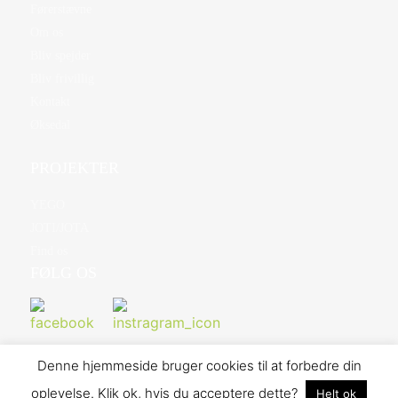
Førerstævne
Om os
Bliv spejder
Bliv frivillig
Kontakt
Øksedal
PROJEKTER
YEGO
JOTI/JOTA
Find os
FØLG OS
Denne hjemmeside bruger cookies til at forbedre din
oplevelse. Klik ok, hvis du acceptere dette?
Helt ok