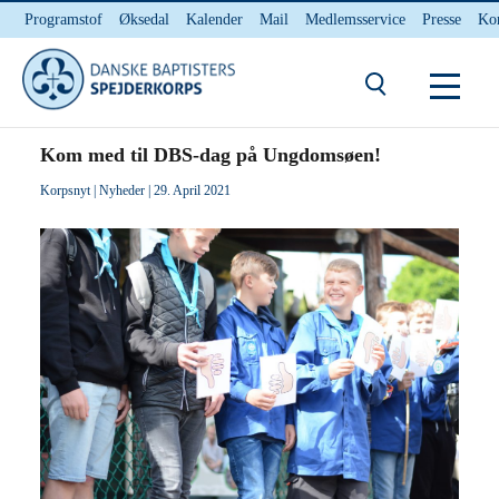
Programstof
Øksedal
Kalender
Mail
Medlemsservice
Presse
Ko
INTERNnet
Kontakt
Du er her:
Hjem
/ Kom med til DBS-dag på Ungdomsøen!
Kom med til DBS-dag på Ungdomsøen!
Korpsnyt
|
Nyheder
| 29. April 2021