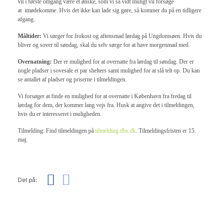
vil i første
omgang være et ønske, som vi så vidt muligt vil forsøge
at
imødekomme. Hvis det ikke kan lade sig gøre, så kommer
du på en tidligere
afgang.
Måltider:
Vi sørger for frokost og aftensmad lørdag på Ungdomsøen. Hvis du
bliver og sover til søndag, skal du selv sørge for at have morgenmad med.
Overnatning:
Der er mulighed for at overnatte fra lørdag til søndag. Der er
nogle pladser i sovesale et par shelters samt mulighed for at slå telt op. Du kan
se antallet af pladser og priserne i tilmeldingen.
Vi forsøger at finde en mulighed for at overnatte i København fra fredag til
lørdag for dem, der kommer lang vejs fra. Husk at angive det i tilmeldingen,
hvis du er interesseret i muligheden.
Tilmelding: Find tilmeldingen på
tilmelding.dbs.dk
. Tilmeldingsfristen er 15.
maj.
Del på: