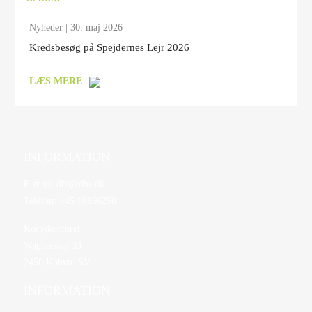
Nyheder
| 30. maj 2026
Kredsbesøg på Spejdernes Lejr 2026
LÆS MERE
INFORMATION
E-mail:
dbs@dbs.dk
Telefon:
+45 98166250
Korpskontoret
Wagnersvej 33
2450 Kbhvn. SV
INFORMATION