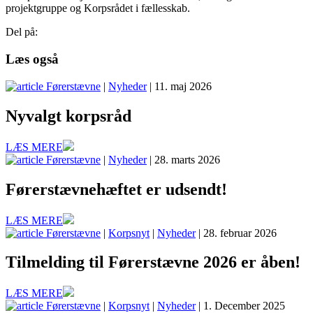
projektgruppe og Korpsrådet i fællesskab.
Del på:
Læs også
Førerstævne
|
Nyheder
| 11. maj 2026
Nyvalgt korpsråd
LÆS MERE
Førerstævne
|
Nyheder
| 28. marts 2026
Førerstævnehæftet er udsendt!
LÆS MERE
Førerstævne
|
Korpsnyt
|
Nyheder
| 28. februar 2026
Tilmelding til Førerstævne 2026 er åben!
LÆS MERE
Førerstævne
|
Korpsnyt
|
Nyheder
| 1. December 2025