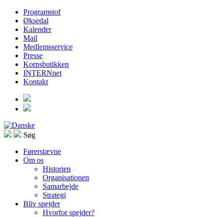
Programstof
Øksedal
Kalender
Mail
Medlemsservice
Presse
Korpsbutikken
INTERNnet
Kontakt
Søg
Førerstævne
Om os
Historien
Organisationen
Samarbejde
Strategi
Bliv spejder
Hvorfor spejder?