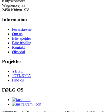
Korpskontoret
Wagnersvej 33
2450 Kbhvn. SV
Information
Førerstævne
Om os
Bliv spejder
Bliv frivillig
Kontakt
Øksedal
Projekter
YEGO
JOTI/JOTA
Find os
FØLG OS