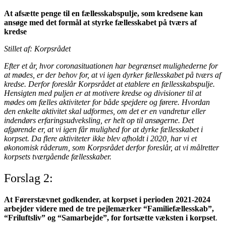
At afsætte penge til en fællesskabspulje, som kredsene kan
ansøge med det formål at styrke fællesskabet på tværs af
kredse
Stillet af: Korpsrådet
Efter et år, hvor coronasituationen har begrænset mulighederne for
at mødes, er der behov for, at vi igen dyrker fællesskabet på tværs af
kredse. Derfor foreslår Korpsrådet at etablere en fællesskabspulje.
Hensigten med puljen er at motivere kredse og divisioner til at
mødes om fælles aktiviteter for både spejdere og førere. Hvordan
den enkelte aktivitet skal udformes, om det er en vandretur eller
indendørs erfaringsudveksling, er helt op til ansøgerne. Det
afgørende er, at vi igen får mulighed for at dyrke fællesskabet i
korpset. Da flere aktiviteter ikke blev afholdt i 2020, har vi et
økonomisk råderum, som Korpsrådet derfor foreslår, at vi målretter
korpsets tværgående fællesskaber.
Forslag 2:
At Førerstævnet godkender, at korpset i perioden 2021-2024
arbejder videre med de tre pejlemærker “Familiefællesskab”,
“Friluftsliv” og “Samarbejde”, for fortsætte væksten i korpset
.