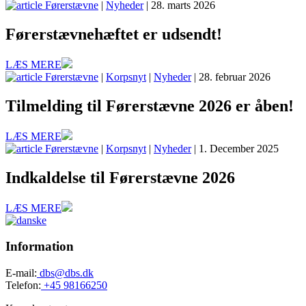
Førerstævne
|
Nyheder
| 28. marts 2026
Førerstævnehæftet er udsendt!
LÆS MERE
Førerstævne
|
Korpsnyt
|
Nyheder
| 28. februar 2026
Tilmelding til Førerstævne 2026 er åben!
LÆS MERE
Førerstævne
|
Korpsnyt
|
Nyheder
| 1. December 2025
Indkaldelse til Førerstævne 2026
LÆS MERE
Information
E-mail:
dbs@dbs.dk
Telefon:
+45 98166250