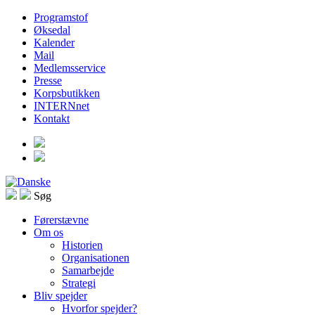
Programstof
Øksedal
Kalender
Mail
Medlemsservice
Presse
Korpsbutikken
INTERNnet
Kontakt
Søg
Førerstævne
Om os
Historien
Organisationen
Samarbejde
Strategi
Bliv spejder
Hvorfor spejder?