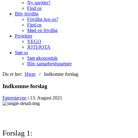
Ny spejder?
Find os
Bliv frivillig
Frivillig hos os?
Find os
Mød en frivillig
Projekter
YEGO
JOTI/JOTA
Støt os
Støt økonomisk
Bliv samarbejdspartner
Du er her:
Hjem
/ Indkomne forslag
Indkomne forslag
Førerstævne
| 13. August 2021
Forslag 1: