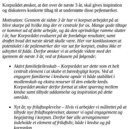
Korpsrådet ønsker, at der over de næste 3 år, skal gives inspiration
og diskuteres konkrete tiltag til at understøtte disse pejlemærker.
Motivation: Gennem de sidste 3 år har vi korpset arbejdet på at
blive skarpe på hvilke ting der er centrale for os. Mange gode tiltage
er kommet ud af dette arbejde, og da den oprindelige ramme slutter
i år, har Korpsrådet evalueret på de foreløbige resultater, samt
drøftet hvad det næste skridt skulle være. Her var konklusionen at
potentialet i de pejlemærker der var sat for korpset, endnu ikke er
udnyttet til fulde. Derfor ønsker vi at arbejde videre med det
igennem de næste 3 år, ved at fokusere på følgende:
Aktivt familiefællesskab – Korpsrådet ser dette som et helt
centralt element i at skabe et bæredygtigt korps. Ved at
engagere familierne i kredsene opnår vi både stabilitet i
medlemskab og ekstra resurser til den enkelte kreds.
Korpsrådet ønsker derfor fortsat at sikre sparring mellem
kredse samt tilbyde uddannelse og inspiration på dette
område.
Nyt år, ny friluftsoplevelse – Hvis vi arbejder vi målrettet på at
tilbyde nye friluftsoplevelser, danner vi også engagement og
begejstring i korpset. Derfor bør alle arrangementer
indeholde et element af friluftsliv, både i kredse og på
korpsplan