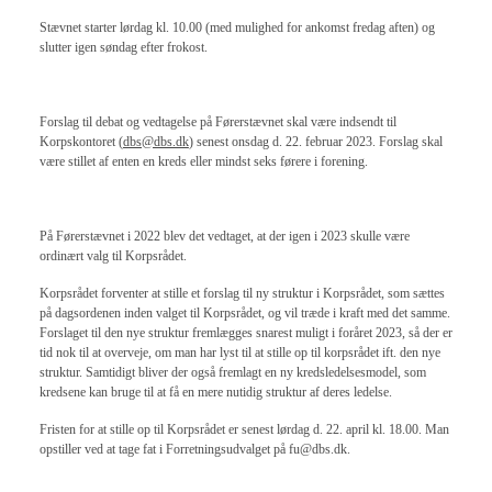
Stævnet starter lørdag kl. 10.00 (med mulighed for ankomst fredag aften) og
slutter igen søndag efter frokost.
Forslag til debat og vedtagelse på Førerstævnet skal være indsendt til
Korpskontoret (
dbs@dbs.dk
) senest onsdag d. 22. februar 2023. Forslag skal
være stillet af enten en kreds eller mindst seks førere i forening.
På Førerstævnet i 2022 blev det vedtaget, at der igen i 2023 skulle være
ordinært valg til Korpsrådet.
Korpsrådet forventer at stille et forslag til ny struktur i Korpsrådet, som sættes
på dagsordenen inden valget til Korpsrådet, og vil træde i kraft med det samme.
Forslaget til den nye struktur fremlægges snarest muligt i foråret 2023, så der er
tid nok til at overveje, om man har lyst til at stille op til korpsrådet ift. den nye
struktur. Samtidigt bliver der også fremlagt en ny kredsledelsesmodel, som
kredsene kan bruge til at få en mere nutidig struktur af deres ledelse.
Fristen for at stille op til Korpsrådet er senest lørdag d. 22. april kl. 18.00. Man
opstiller ved at tage fat i Forretningsudvalget på fu@dbs.dk.