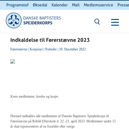
Programstof
Øksedal
Kalender
Mail
Medlemsservice
Press
INTERNnet
Kontakt
Du er her:
Hjem
/ Indkaldelse til Førerstævne 2023
Indkaldelse til Førerstævne 2023
Førerstævne
|
Korpsnyt
|
Nyheder
| 16. December 2022
Kære medlemmer, kredse og korps.
Hermed indkaldes alle medlemmer af Danske Baptisters Spejderkorps til
Førerstævne på Rebild Efterskole d. 22.-23. april 2023. Medlemmer under 15
år skal repræsenteres af en forældre eller værge.