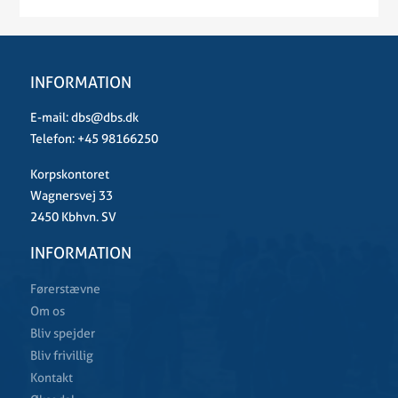
INFORMATION
E-mail:
dbs@dbs.dk
Telefon:
+45 98166250
Korpskontoret
Wagnersvej 33
2450 Kbhvn. SV
INFORMATION
Førerstævne
Om os
Bliv spejder
Bliv frivillig
Kontakt