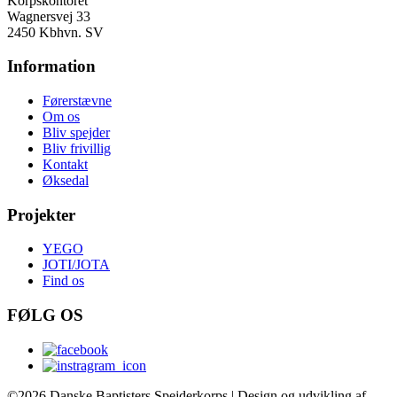
Korpskontoret
Wagnersvej 33
2450 Kbhvn. SV
Information
Førerstævne
Om os
Bliv spejder
Bliv frivillig
Kontakt
Øksedal
Projekter
YEGO
JOTI/JOTA
Find os
FØLG OS
©2026 Danske Baptisters Spejderkorps | Design og udvikling af