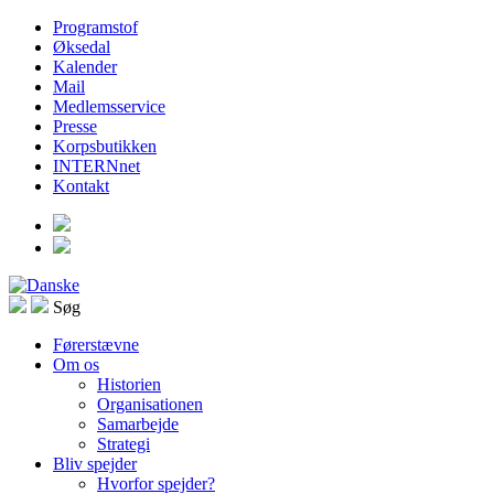
Programstof
Øksedal
Kalender
Mail
Medlemsservice
Presse
Korpsbutikken
INTERNnet
Kontakt
Søg
Førerstævne
Om os
Historien
Organisationen
Samarbejde
Strategi
Bliv spejder
Hvorfor spejder?