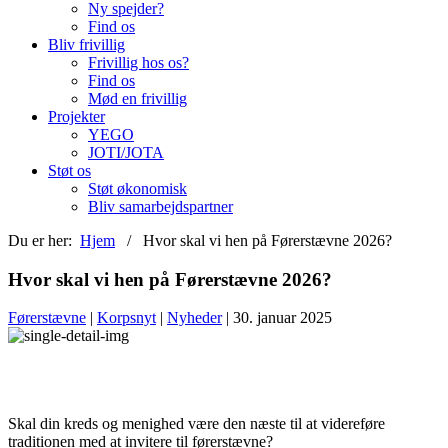
Ny spejder?
Find os
Bliv frivillig
Frivillig hos os?
Find os
Mød en frivillig
Projekter
YEGO
JOTI/JOTA
Støt os
Støt økonomisk
Bliv samarbejdspartner
Du er her:
Hjem
/ Hvor skal vi hen på Førerstævne 2026?
Hvor skal vi hen på Førerstævne 2026?
Førerstævne
|
Korpsnyt
|
Nyheder
| 30. januar 2025
Skal din kreds og menighed være den næste til at videreføre
traditionen med at invitere til førerstævne?