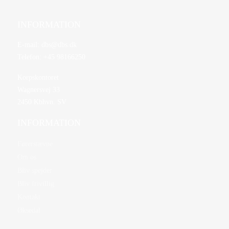
INFORMATION
E-mail:
dbs@dbs.dk
Telefon:
+45 98166250
Korpskontoret
Wagnersvej 33
2450 Kbhvn. SV
INFORMATION
Førerstævne
Om os
Bliv spejder
Bliv frivillig
Kontakt
Øksedal