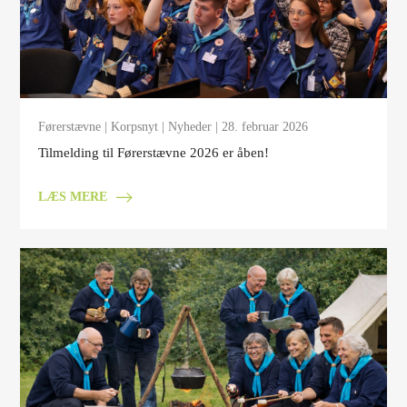
Førerstævne
|
Korpsnyt
|
Nyheder
| 28. februar 2026
Tilmelding til Førerstævne 2026 er åben!
LÆS MERE