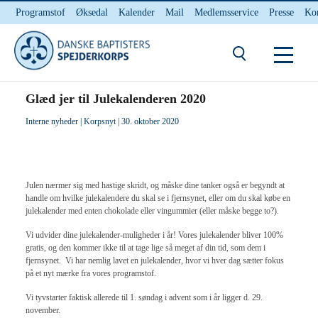
Programstof
Øksedal
Kalender
Mail
Medlemsservice
Presse
Ko
INTERNnet
Kontakt
Du er her:
Hjem
/ Glæd jer til Julekalenderen 2020
Glæd jer til Julekalenderen 2020
Interne nyheder
|
Korpsnyt
| 30. oktober 2020
Julen nærmer sig med hastige skridt, og måske dine tanker også er begyndt at
handle om hvilke julekalendere du skal se i fjernsynet, eller om du skal købe en
julekalender med enten chokolade eller vingummier (eller måske begge to?).
Vi udvider dine julekalender-muligheder i år! Vores julekalender bliver 100%
gratis, og den kommer ikke til at tage lige så meget af din tid, som dem i
fjernsynet. Vi har nemlig lavet en julekalender, hvor vi hver dag sætter fokus
på et nyt mærke fra vores programstof.
Vi tyvstarter faktisk allerede til 1. søndag i advent som i år ligger d. 29.
november.