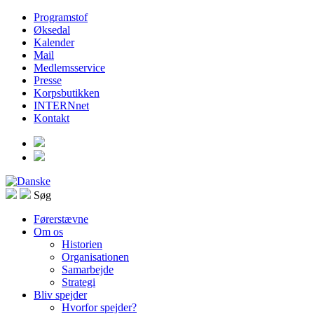
Programstof
Øksedal
Kalender
Mail
Medlemsservice
Presse
Korpsbutikken
INTERNnet
Kontakt
Søg
Førerstævne
Om os
Historien
Organisationen
Samarbejde
Strategi
Bliv spejder
Hvorfor spejder?