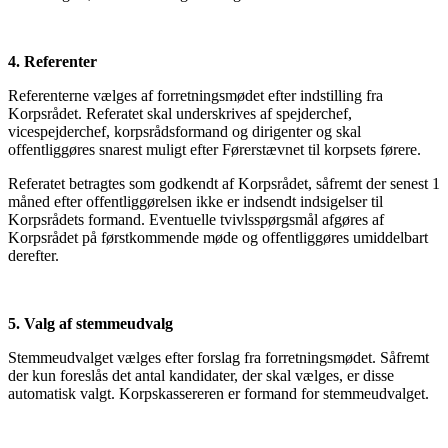
4. Referenter
Referenterne vælges af forretningsmødet efter indstilling fra
Korpsrådet. Referatet skal underskrives af spejderchef,
vicespejderchef, korpsrådsformand og dirigenter og skal
offentliggøres snarest muligt efter Førerstævnet til korpsets førere.
Referatet betragtes som godkendt af Korpsrådet, såfremt der senest 1
måned efter offentliggørelsen ikke er indsendt indsigelser til
Korpsrådets formand. Eventuelle tvivlsspørgsmål afgøres af
Korpsrådet på førstkommende møde og offentliggøres umiddelbart
derefter.
5. Valg af stemmeudvalg
Stemmeudvalget vælges efter forslag fra forretningsmødet. Såfremt
der kun foreslås det antal kandidater, der skal vælges, er disse
automatisk valgt. Korpskassereren er formand for stemmeudvalget.