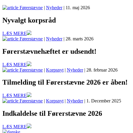
Førerstævne
|
Nyheder
| 11. maj 2026
Nyvalgt korpsråd
LÆS MERE
Førerstævne
|
Nyheder
| 28. marts 2026
Førerstævnehæftet er udsendt!
LÆS MERE
Førerstævne
|
Korpsnyt
|
Nyheder
| 28. februar 2026
Tilmelding til Førerstævne 2026 er åben!
LÆS MERE
Førerstævne
|
Korpsnyt
|
Nyheder
| 1. December 2025
Indkaldelse til Førerstævne 2026
LÆS MERE