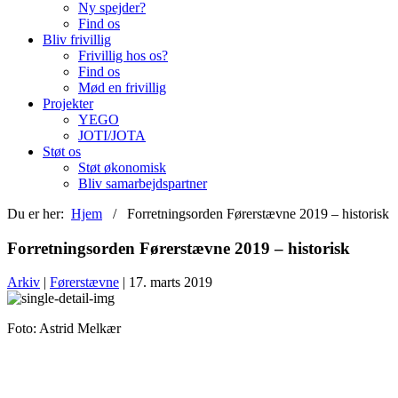
Ny spejder?
Find os
Bliv frivillig
Frivillig hos os?
Find os
Mød en frivillig
Projekter
YEGO
JOTI/JOTA
Støt os
Støt økonomisk
Bliv samarbejdspartner
Du er her:
Hjem
/ Forretningsorden Førerstævne 2019 – historisk
Forretningsorden Førerstævne 2019 – historisk
Arkiv
|
Førerstævne
| 17. marts 2019
Foto: Astrid Melkær