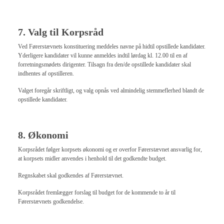
7. Valg til Korpsråd
Ved Førerstævnets konstituering meddeles navne på hidtil opstillede kandidater.
Yderligere kandidater vil kunne anmeldes indtil lørdag kl. 12.00 til en af
forretningsmødets dirigenter. Tilsagn fra den/de opstillede kandidater skal
indhentes af opstilleren.
Valget foregår skriftligt, og valg opnås ved almindelig stemmeflerhed blandt de
opstillede kandidater.
8. Økonomi
Korpsrådet følger korpsets økonomi og er overfor Førerstævnet ansvarlig for,
at korpsets midler anvendes i henhold til det godkendte budget.
Regnskabet skal godkendes af Førerstævnet.
Korpsrådet fremlægger forslag til budget for de kommende to år til
Førerstævnets godkendelse.