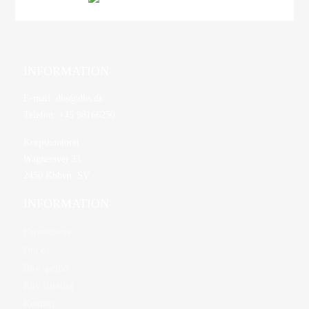
INFORMATION
E-mail:
dbs@dbs.dk
Telefon:
+45 98166250
Korpskontoret
Wagnersvej 33
2450 Kbhvn. SV
INFORMATION
Førerstævne
Om os
Bliv spejder
Bliv frivillig
Kontakt