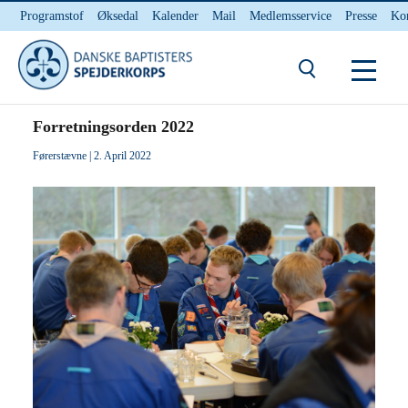
Programstof
Øksedal
Kalender
Mail
Medlemsservice
Presse
Ko
INTERNnet
Kontakt
Du er her:
Hjem
/ Forretningsorden 2022
Forretningsorden 2022
Førerstævne
| 2. April 2022