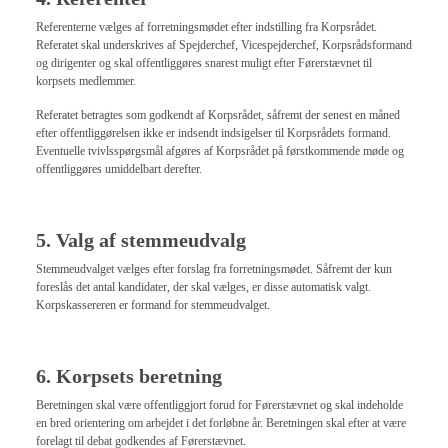
Referenterne vælges af forretningsmødet efter indstilling fra Korpsrådet.
Referatet skal underskrives af Spejderchef, Vicespejderchef, Korpsrådsformand
og dirigenter og skal offentliggøres snarest muligt efter Førerstævnet til
korpsets medlemmer.
Referatet betragtes som godkendt af Korpsrådet, såfremt der senest en måned
efter offentliggørelsen ikke er indsendt indsigelser til Korpsrådets formand.
Eventuelle tvivlsspørgsmål afgøres af Korpsrådet på førstkommende møde og
offentliggøres umiddelbart derefter.
5. Valg af stemmeudvalg
Stemmeudvalget vælges efter forslag fra forretningsmødet. Såfremt der kun
foreslås det antal kandidater, der skal vælges, er disse automatisk valgt.
Korpskassereren er formand for stemmeudvalget.
6. Korpsets beretning
Beretningen skal være offentliggjort forud for Førerstævnet og skal indeholde
en bred orientering om arbejdet i det forløbne år. Beretningen skal efter at være
forelagt til debat godkendes af Førerstævnet
.